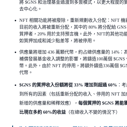
將 $GNS 和治理基金過渡到多簽模式，以更大程度的
去中心化。
NFT 相關功能將被廢除，重新規劃收入分配：NFT 機
目前的收入將被重新分配，其中的 80% 將分配給 GNS
質押者，20% 用於支持預言機。此外，NFT的其他功
如質押加成和減少點差等，將被停用。
供應量將增加 436 萬顆代幣，約占總供應量的 14%：
補償發展基金收入調整的影響，將鑄造100萬個 $GNS 
幣。此外，由於 NFT 的停用，將額外鑄造336萬個 $G
代幣。
$GNS 的質押收入份額將從 33% 增加到超過 60%
：考
到所有的因素（包括重新分配的收入、停用的 NFT 加
新增的供應量和稀釋效應），
每個質押的 $GNS 將能
比現在多約 60%的收益
（在總收入不變的情況下）