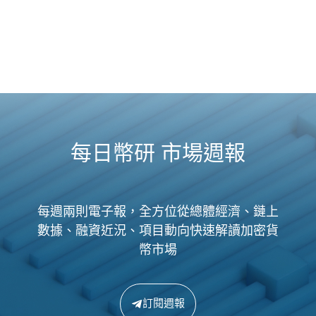
每日幣研 市場週報
每週兩則電子報，全方位從總體經濟、鏈上
數據、融資近況、項目動向快速解讀加密貨
幣市場
訂閱週報