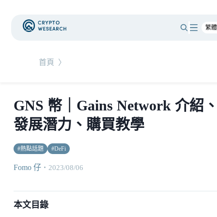
首頁
〉
GNS 幣｜Gains Network 介紹
發展潛力、購買教學
#
熱點話題
#
DeFi
Fomo 仔
・
2023/08/06
本文目錄