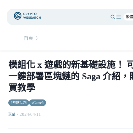
首頁
〉
模組化 x 遊戲的新基礎設施！ 
一鍵部署區塊鏈的 Saga 介紹，
買教學
#
熱點話題
#
Gamefi
Kai
・
2024/04/11