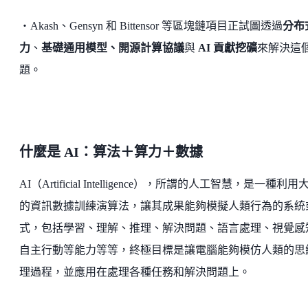
・Akash、Gensyn 和 Bittensor 等區塊鏈項目正試圖透過
分布
力
、
基礎通用模型、開源計算協議
與
AI 貢獻挖礦
來解決這
題。
什麼是 AI：算法＋算力＋數據
AI（Artificial Intelligence），所謂的人工智慧，是一種利用
的資訊數據訓練演算法，讓其成果能夠模擬人類行為的系統
式，包括學習、理解、推理、解決問題、語言處理、視覺感
自主行動等能力等等，終極目標是讓電腦能夠模仿人類的思
理過程，並應用在處理各種任務和解決問題上。