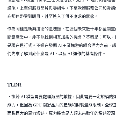
設施，上至伺服器晶片與零組件，下至軟體服務公司和雲端
商都連帶受到矚目，甚至進入了供不應求的狀態。
作為同樣是新興技術的區塊鏈，在這個未來數十年都至關重
關鍵產業中，能不能找到相互加乘的機會？答案是：可以，
是現在進行式。不過在發掘 AI＋區塊鏈的組合潛力之前，
們先來了解到底什麼是 AI，以及 AI 運作的基礎條件。
TLDR
・訓練 AI 模型需要處理海量的數據，因此需要一定規模的
能力，但因為 GPU 關鍵晶片的產能和封裝量能限制，全球
面臨巨大的算力短缺，算力將會是人類未來數年的稀缺資源