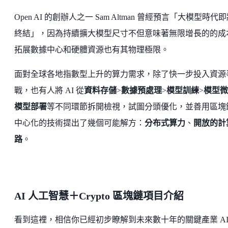
Open AI 的創辦人之一 Sam Altman 曾經預言「大模型時代
終結」，因為持續擴大模型尺寸不但意味著無限增長的的成
拓展數據中心和硬體資源也有其物理極限。
面對全球各地指數型上升的算力需求，除了快一步投入資源
戰，也有人將 AI 從
資料存儲
>
數據預處理
>
模型訓練
>
模型微
模型部署
等不同環節拆開檢視，試圖分頭優化，並善用區塊
中心化的技術提出了幾個可能解方：
分布式算力
、
開放的計
路
。
AI 人工智慧＋Crypto 區塊鏈項目介紹
看到這裡，相信你已經初步瞭解到未來數十年的關鍵產業 AI