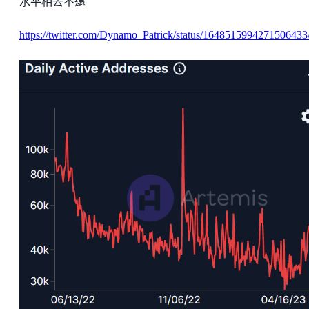
水平相去不遠
https://twitter.com/Dynamo_Patrick/status/1648515994271506433