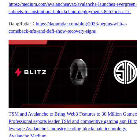
https://medium.com/avalancheavax/avalanche-launches-evergreen-
subnets-for-institutional-blockchain-deployments-8cb75cfcc151
DappRadar：
https://dappradar.com/blog/2023-begins-with-a-
comeback-nfts-and-defi-show-recovery-signs
TSM and Avalanche to Bring Web3 Features to 30 Million Gamer
Professional esports leader TSM and competitive gaming app Blitz
leverage Avalanche’s industry leading blockchain technology.
Avalanche
Medium