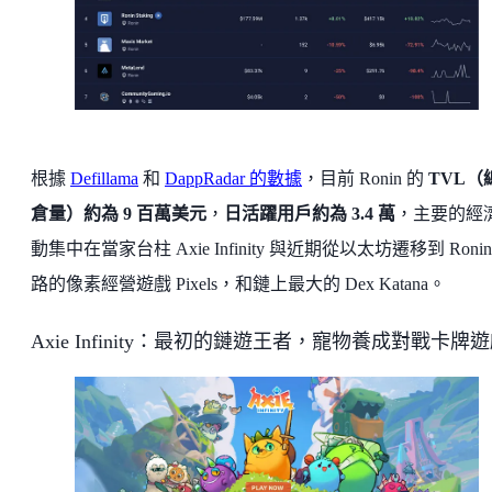
根據
Defillama
和
DappRadar 的數據
，目前 Ronin 的
TVL（
倉量）約為 9 百萬美元
，
日活躍用戶約為 3.4 萬
，主要的經
動集中在當家台柱 Axie Infinity 與近期從以太坊遷移到 Ronin
路的像素經營遊戲 Pixels，和鏈上最大的 Dex Katana。
Axie Infinity：最初的鏈遊王者，寵物養成對戰卡牌