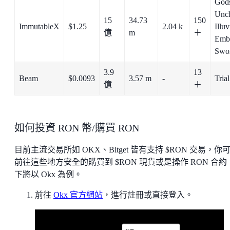
God
Unc
15
34.73
150
ImmutableX
$1.25
2.04 k
Ill
億
m
＋
Emb
Swo
3.9
13
Beam
$0.0093
3.57 m
-
Tria
億
＋
如何投資 RON 幣/購買 RON
目前主流交易所如 OKX、Bitget 皆有支持 $RON 交易，你
前往這些地方安全的購買到 $RON 現貨或是操作 RON 合約
下將以 Okx 為例。
前往
Okx 官方網站
，進行註冊或直接登入。