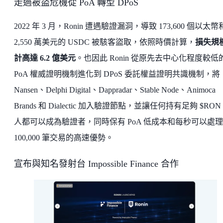
走過被盜危機從 PoA 轉型 DPoS
2022 年 3 月，Ronin 遭遇驗證漏洞，導致 173,600 個以太
2,550 萬美元的 USDC 被駭客盜取，依照時價計算，
損失規
計高達 6.2 億美元
。也因此 Ronin 從原先去中心化程度較低
PoA 權威證明機制進化到 DPoS 委託權益證明共識機制，將
Nansen、Delphi Digital、Dappradar、Stable Node、Animoca
Brands 和 Dialectic 加入驗證節點，並讓任何持有足夠 $RON
人都可以成為驗證者，同時保有 PoA 低成本和每秒可以處理
100,000 筆交易的高速優勢。
宣布與知名發射台 Impossible Finance 合作