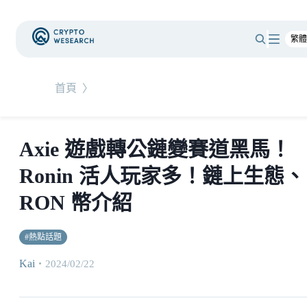
首頁
〉
Axie 遊戲轉公鏈變賽道黑馬！
Ronin 活人玩家多！鏈上生態、
RON 幣介紹
#
熱點話題
Kai
・
2024/02/22