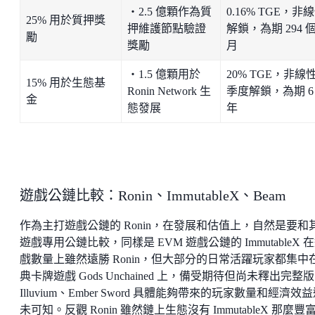
・2.5 億顆作為質
0.16% TGE，非
25% 用於質押獎
押維護節點驗證
解鎖，為期 294 
勵
獎勵
月
・1.5 億顆用於
20% TGE，非線
15% 用於生態基
Ronin Network 生
季度解鎖，為期 6
金
態發展
年
遊戲公鏈比較：Ronin、ImmutableX、Beam
作為主打遊戲公鏈的 Ronin，在發展和估值上，自然是要和
遊戲專用公鏈比較，同樣是 EVM 遊戲公鏈的 ImmutableX 
戲數量上雖然遠勝 Ronin，但大部分的日常活躍玩家都集中
典卡牌遊戲 Gods Unchained 上，備受期待但尚未釋出完整
Illuvium、Ember Sword 具體能夠帶來的玩家數量和經濟效
未可知。反觀 Ronin 雖然鏈上生態沒有 ImmutableX 那麼豐