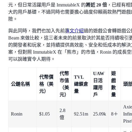
元，但日常活躍用戶是 ImmutableX 的
將近 20 倍
，已經有相
大的用戶基礎，不過同時也需要擔心過度仰賴兩款熱門遊戲
險。
與此同時，我們也加入先前
專文介紹
過的遊戲公會轉遊戲公
Beam 來做比較，這三者未來的前景取決於其能否持續吸引
的開發者和玩家，並持續提供高效能、安全和低成本的解決
案，但對照 ImmutableX 在「熊市」的市值，Ronin 的成長
可以說確實令人期待。
代幣
UAW
遊
代幣價
TVL
市值
日活
戲
公鏈名稱
格（美
總鎖倉
頭
（美
躍用
數
元）
量
元）
戶
量
Axi
2.8
Ronin
$1.05
92.51m
25.09k
8＋
Infi
億
Pixe