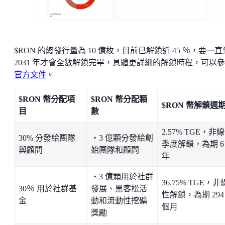
$RON 的總發行量為 10 億枚，目前已解鎖近 45 ％，要一直
2031 年才會全數解鎖完畢，具體更詳細的解鎖時程，可以
官方文件
。
$RON 幣分配項
$RON 幣分配顆
$RON 幣解鎖週
目
數
2.57% TGE，非
30% 分發給團隊
・3 億顆分發給創
季度解鎖，為期 6
與顧問
始團隊和顧問
年
・3 億顆用於社群
36.75% TGE，非
30％ 用於社群基
發展、黑客松活
性解鎖，為期 294
金
動和流動性挖礦
個月
獎勵