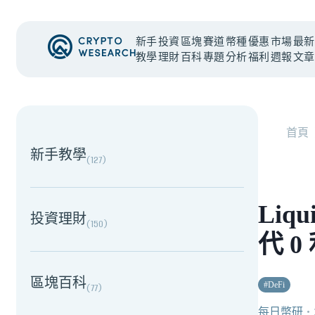
新手
投資
區塊
賽道
幣種
優惠
市場
最新
教學
理財
百科
專題
分析
福利
週報
文章
NEW EVENT
最新活動
首頁
新手教學
(
127
)
Liq
投資理財
(
150
)
代 
區塊百科
#
DeFi
(
77
)
每日幣研
・