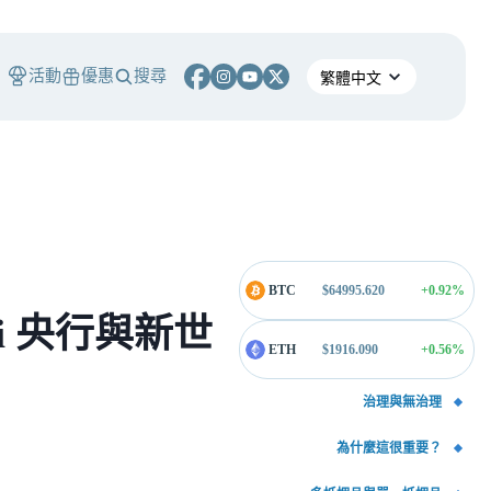
活動
優惠
搜尋
BTC
$
64995.620
+0.92
%
eFi 央行與新世
ETH
$
1916.090
+0.56
%
治理與無治理
為什麼這很重要？