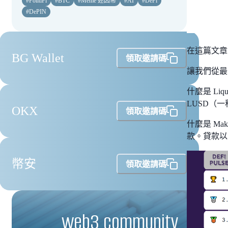
#
PolitiFi
#
BTC
#
Meme 迷因幣
#
AI
#
DeFi
#
DePIN
在這篇文章中
BG Wallet
領取邀請碼
讓我們從最
什麼是 Li
LUSD（
OKX
領取邀請碼
什麼是 Ma
款。貸款以
幣安
領取邀請碼
web3 community