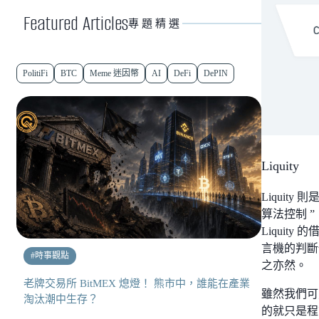
Featured Articles
專題精選
PolitiFi
BTC
Meme 迷因幣
AI
DeFi
DePIN
Liquity
Liqui
算法控制 
Liquit
言機的判斷也
#
時事觀點
之亦然。
老牌交易所 BitMEX 熄燈！ 熊市中，誰能在產業
雖然我們可
淘汰潮中生存？
的就只是程