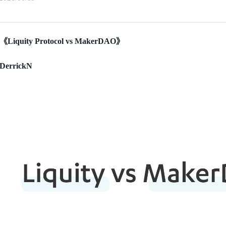
quity Protocol vs MakerDAO》
rrickN