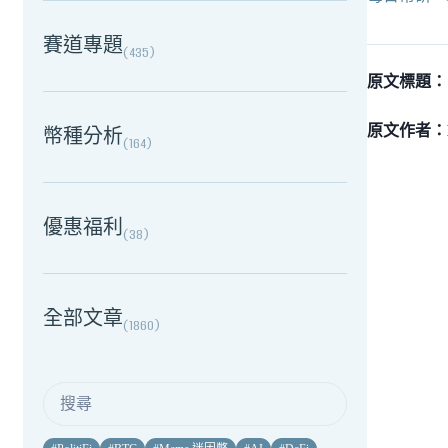
賽道專題
(
435
)
原文標題：《Li
原文作者：De
幣種分析
(
164
)
優惠福利
(
38
)
全部文章
(
1860
)