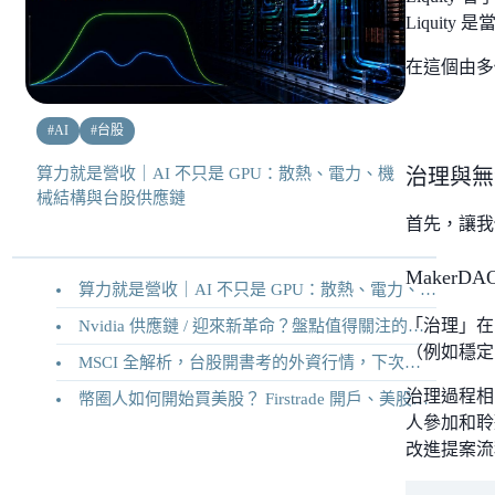
Liquit
在這個由多
#
AI
#
台股
算力就是營收｜AI 不只是 GPU：散熱、電力、機
治理與無
械結構與台股供應鏈
首先，讓我們
MakerDA
算力就是營收｜AI 不只是 GPU：散熱、電力、機械結構與台股供應鏈
「治理」在
Nvidia 供應鏈 / 迎來新革命？盤點值得關注的二十家供應鏈企業
（例如穩定
MSCI 全解析，台股開書考的外資行情，下次調整你準備好了嗎？
治理過程相
幣圈人如何開始買美股？ Firstrade 開戶、美股交易機制完整教學
人參加和聆
改進提案流