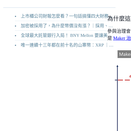
上市櫃公司財報怎麼看？一句話搞懂四大財務報表
為什麼這
加密被採用了，為什麼幣價沒有漲？｜採用、收入與代幣價值捕獲
參與治理會
全球最大託管銀行入局！ BNY Mellon 要讓美債交易 24/7 不打烊
是
Make
唯一連續十三年都在前十名的山寨幣：XRP ｜Ripple 2026 介紹