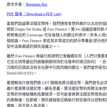
原文作者：
Benjamin Hor
PDF 版本：Download a PDF copy
當我們談論算法穩定幣時，我們通常會想到基於以太坊的協
例如 Empty Set Dollar 或 Frax Finance。像 Fei 協議這樣的
即將推出的 Gyroscope 也在每個人的關注列表中。許多人得
個結論，Frax Finance 是從其非常成功的部分準備金/部分抵
型中汲取靈感的領先協議之一。
雖然 Frax Finance 無疑已經證明它會繼續存在（人們只需要
它在比特幣最近的崩盤期間保持釘住匯率的情況如何），另
沉睡的巨頭並沒有在社群中引起同樣的關注。我們當然是在
TerraUSD (UST)。
要理解為什麼我們將 UST 歸類為算法穩定幣，我們首先必
義什麼是算法穩定幣。顧名思義，算法穩定幣利用算法來控
定幣的市場結構和底層經濟。您可能會將算法穩定幣視為自
的美聯儲，在那裡，預先撰寫程式碼執行特定操作以控制和
價格，而不是人為決策。