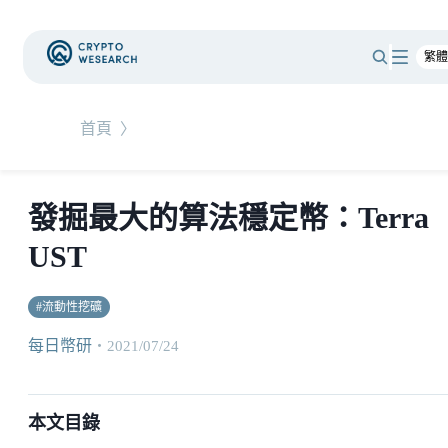
首頁
〉
發掘最大的算法穩定幣：Terra
UST
#
流動性挖礦
每日幣研
・
2021/07/24
本文目錄