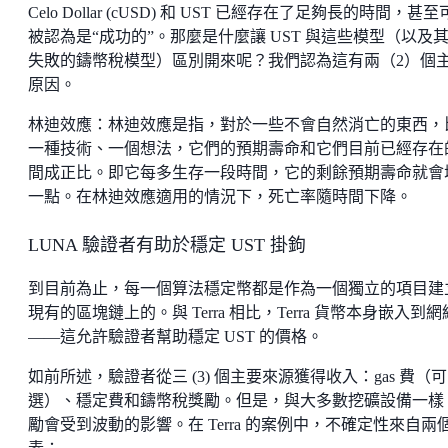
Celo Dollar (cUSD) 和 UST 已經存在了足夠長的時間，甚
被認為是“成功的”。那麼是什麼讓 UST 與這些模型（以及
失敗的鑄幣稅模型）區別開來呢？我們認為這有兩（2）個
原因。
林迪效應：林迪效應是指，對於一些不會自然消亡的東西，
一種技術、一個想法，它們的預期壽命和它們目前已經存在
間成正比。即它每多生存一段時間，它的剩餘預期壽命就會
一點。在林迪效應適用的情況下，死亡率隨時間下降。
LUNA 驗證者有助於穩定 UST 掛鉤
到目前為止，每一個算法穩定幣都是作為一個獨立的項目建
現有的區塊鏈上的。與 Terra 相比，Terra 貨幣本身嵌入到
——這允許驗證者幫助穩定 UST 的價格。
如前所述，驗證者從三 (3) 個主要來源獲得收入：gas 費（可
選）、穩定費和鑄幣稅獎勵。但是，與大多數挖礦設備一樣
勵會受到波動的影響。在 Terra 的案例中，不確定性來自兩