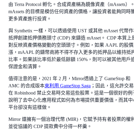
由 Terra Protocol 孵化。合成資產稱為鏡像資產（mAssets）
mAssets 的目標是模仿任何資產的價格，讓投資者能夠同時
更多資產進行投資。
與 Synthetix 一樣，可以透過使用 UST 或其他 mAsset 代幣
抵押創建抵押債務頭寸 (CDP) 來鑄造 mAsset。 CDP 本質
對反映資產價格變動的空頭頭寸。例如，如果 AAPL 的股價
漲，mAAPL 的鑄幣商將不得不存入更多的抵押品以維持抵
比率。如果該比率低於最低餘額 150%，則可以被其他用戶
保證金和清算。
值得注意的是，2021 年 2 月，Mirror透過上了 GameStop 和
AMC 的合成版本
來利用 GameStop Saga
；因此，這允許交易
在 Robinhood 禁止交易時交易這些股票。這是一個很好的
說明了去中心化應用程式如何為市場提供重要價值，而其中
平台卻沒有這樣做。
Mirror 還擁有一個治理代幣 (MIR)，它賦予持有者投票的權
並從協議的 CDP 提款費中分得一杯羹。