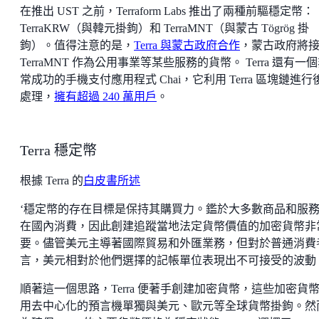
在推出 UST 之前，Terraform Labs 推出了兩種前驅穩定幣：
TerraKRW（與韓元掛鉤）和 TerraMNT（與蒙古 Tögrög 掛
鉤）。值得注意的是，
Terra 與蒙古政府合作
，蒙古政府將
TerraMNT 作為公用事業等某些服務的貨幣。 Terra 還有一
常成功的手機支付應用程式 Chai，它利用 Terra 區塊鏈進行
處理，
擁有超過 240 萬用戶
。
Terra 穩定幣
根據 Terra 的
白皮書所述
‘穩定幣的存在目標是保持其購買力。鑑於大多數商品和服
在國內消費，因此創建追蹤當地法定貨幣價值的加密貨幣非
要。儘管美元主導著國際貿易和外匯業務，但對於普通消費
言，美元相對於他們選擇的記帳單位表現出不可接受的波動
順著這一個思路，Terra 便著手創建加密貨幣，這些加密貨
用去中心化的預言機單獨與美元、歐元等全球貨幣掛鉤。然