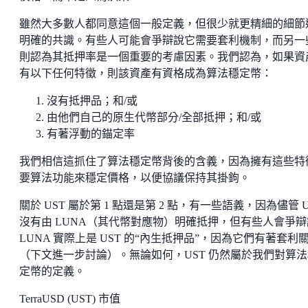
雖然大多數人都同意這個一般定義，但很少就更精細的細節
明確的共識。有些人可能會爭辯說它需要套利機制，而另一
則認為其抵押率是一個重要的考慮因素。我們認為，如果資
有以下任何特徵，則該資產有資格成為算法穩定幣：
沒有抵押品；和/或
由他們自己的原生代幣部分/全部抵押；和/或
有著浮動的錨定率
我們相信這抓住了算法穩定幣背後的含義，因為擁有這些特
要算法功能來穩定價格，以便協議保持其掛鉤。
關於 UST 屬於第 1 點還是第 2 點，有一些語義，因為儘管 U
沒有由 LUNA（其代幣對應物）明確抵押，但有些人會爭辯
LUNA 實際上是 UST 的“內生抵押品”，因為它們有著套利
（下文進一步討論）。無論如何，UST 仍然屬於我們對算法
定幣的定義。
TerraUSD (UST) 市值