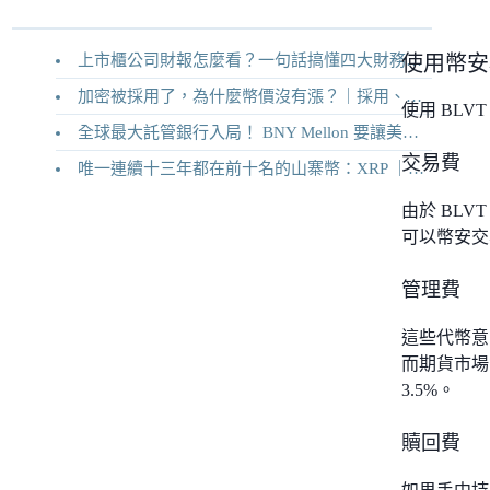
上市櫃公司財報怎麼看？一句話搞懂四大財務報表
使用幣安
加密被採用了，為什麼幣價沒有漲？｜採用、收入與代幣價值捕獲
使用 BL
全球最大託管銀行入局！ BNY Mellon 要讓美債交易 24/7 不打烊
交易費
唯一連續十三年都在前十名的山寨幣：XRP ｜Ripple 2026 介紹
由於 BLV
可以幣安交
管理費
這些代幣意
而期貨市場
3.5%。
贖回費