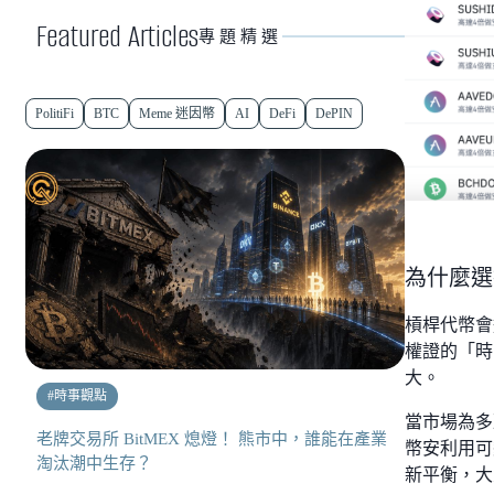
Featured Articles
專題精選
PolitiFi
BTC
Meme 迷因幣
AI
DeFi
DePIN
為什麼選
槓桿代幣會
權證的「時
大。
#
時事觀點
當市場為多
老牌交易所 BitMEX 熄燈！ 熊市中，誰能在產業
幣安利用可
淘汰潮中生存？
新平衡，大