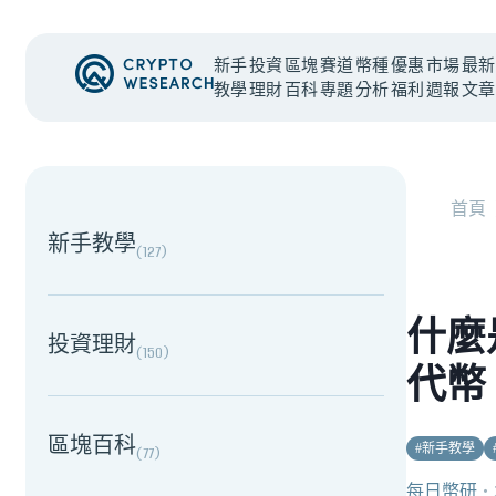
新手
投資
區塊
賽道
幣種
優惠
市場
最新
教學
理財
百科
專題
分析
福利
週報
文章
NEW EVENT
最新活動
首頁
新手教學
(
127
)
什麼
投資理財
(
150
)
代幣
區塊百科
#
新手教學
(
77
)
每日幣研
・