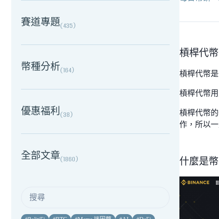
賽道專題
(
435
)
槓桿代幣
幣種分析
(
164
)
槓桿代幣是
槓桿代幣用
優惠福利
槓桿代幣的
(
38
)
作，所以一
全部文章
(
1860
)
什麼是幣安