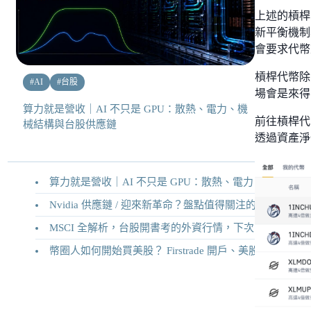
上述的槓桿
新平衡機制
會要求代幣
槓桿代幣除
#
AI
#
台股
場會是來得
算力就是營收｜AI 不只是 GPU：散熱、電力、機
前往槓桿代
械結構與台股供應鏈
透過資產淨
算力就是營收｜AI 不只是 GPU：散熱、電力、機械結構與台股供應鏈
Nvidia 供應鏈 / 迎來新革命？盤點值得關注的二十家供應鏈企業
MSCI 全解析，台股開書考的外資行情，下次調整你準備好了嗎？
幣圈人如何開始買美股？ Firstrade 開戶、美股交易機制完整教學