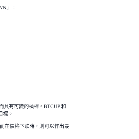
WN」：
具有可變的槓桿。BTCUP 和
桿目標。
而在價格下跌時，則可以作出最