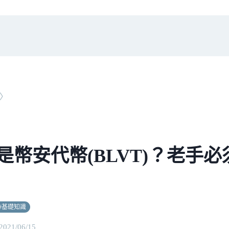
〉
是幣安代幣(BLVT)？老手
#
基礎知識
2021/06/15