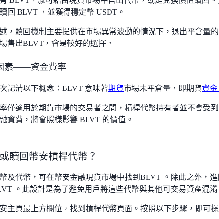
有 BLVT，就可藉由現貨市場中售出代幣，或是兌換價值贖回。只
回 BLVT ，並獲得穩定幣 USDT。
述，贖回機制主要提供在市場異常波動的情況下，退出平倉量的
場售出BLVT，會是較好的選擇。
因素——資金費率
次記清以下概念：BLVT 意味著
期貨
市場未平倉量，即期貨
資金
率僅適用於期貨市場的交易者之間，槓桿代幣持有者並不會受到
融資費，將會照樣影響 BLVT 的價值。
或贖回幣安槓桿代幣？
幣及代幣，可在幣安金融現貨市場中找到BLVT 。除此之外，進
LVT 。此設計是為了避免用戶將這些代幣與其他可交易資產混淆
安主頁最上方欄位，找到槓桿代幣頁面。按照以下步驟，即可操作