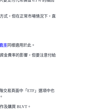
要支付代幣價值 0.1％ 的贖回
方式，但在正常市場情況下，直
費率
同樣適用於此。
資金費率的影響，但要注意付給
階交易頁面中「ETF」選項中也
。
及購買 BLVT。