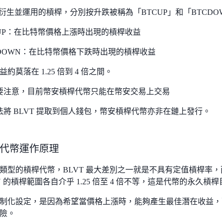
首度衍生並運用的槓桿，分別按升跌被稱為「BTCUP」和「BTCDO
CUP：在比特幣價格上漲時出現的槓桿收益
CDOWN：在比特幣價格下跌時出現的槓桿收益
約莫落在 1.25 倍到 4 倍之間。
要注意，目前幣安槓桿代幣只能在幣安交易上交易
法將 BLVT 提取到個人錢包，幣安槓桿代幣亦非在鏈上發行。
代幣運作原理
類型的槓桿代幣，BLVT 最大差別之一就是不具有定值槓桿率，而
N 的槓桿範圍各自介乎 1.25 倍至 4 倍不等，這是代幣的永久槓
制化設定，是因為希望當價格上漲時，能夠產生最佳潛在收益，
險。