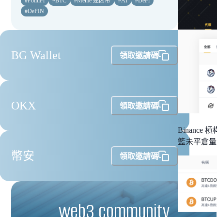
#
PolitiFi
#
BTC
#
Meme 迷因幣
#
AI
#
DeFi
#
DePIN
BG Wallet
領取邀請碼
OKX
領取邀請碼
Binanc
籃未平倉量
幣安
領取邀請碼
web3 community