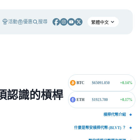
活動
優惠
搜尋
BTC
$
65091.050
+0.14
%
必須認識的槓桿
ETH
$
1923.780
+0.17
%
槓桿代幣介紹
什麼是幣安槓桿代幣 (BLVT) ？