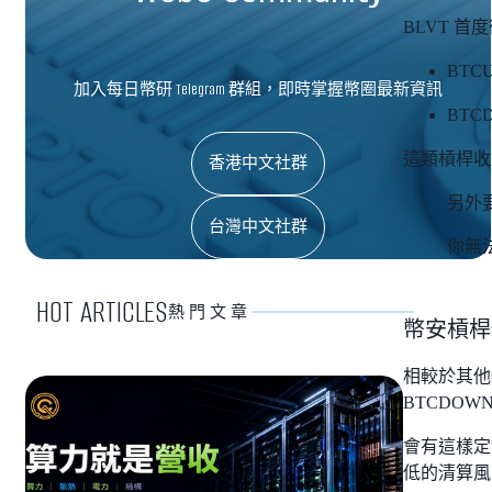
BLVT 
BT
加入每日幣研 Telegram 群組，即時掌握幣圈最新資訊
BT
這類槓桿收益
香港中文社群
另外
台灣中文社群
你無
HOT ARTICLES
熱門文章
幣安槓桿
相較於其他
BTCDOW
會有這樣定
低的清算風