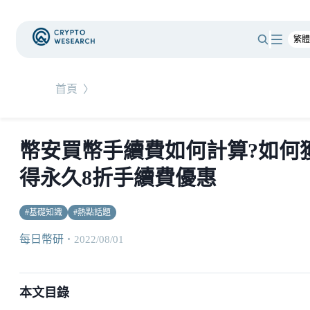
首頁
〉
幣安買幣手續費如何計算?如何
得永久8折手續費優惠
#
基礎知識
#
熱點話題
每日幣研
・
2022/08/01
本文目錄