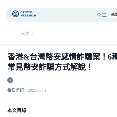
首頁
〉
香港&台灣幣安感情詐騙案！6
常見幣安詐騙方式解說！
#
每日幣研
・
2023/06/01
本文目錄