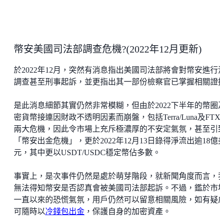
幣安美國司法部調查危機?(2022年12月更新)
於2022年12月，突然有消息指出美國司法部將會對幣安進行
調查甚至刑事起訴，並更指出其一部份檢察官已掌握相關證
是此消息細節其實仍然非常模糊，但由於2022下半年的幣圈
密貨幣接連因財政不透明因素而崩盤，包括Terra/Luna及FT
兩大危機，因此令市場上充斥極濃厚的不安定氣氛，甚至引
「幣安出金危機」，更於2022年12月13日錄得淨流出逾18億
元，其中更以USDT/USDC穩定幣佔多數。
事實上，是次事件仍然是處於萌芽階段，就新聞角度而言，
無法得知幣安是否認真會被美國司法部起訴。不過，鑑於市
一直以來的恐慌氣氛，用戶仍然可以留意相關風險，如有疑
可隨時以
冷錢包出金
，保護自身的加密資產。