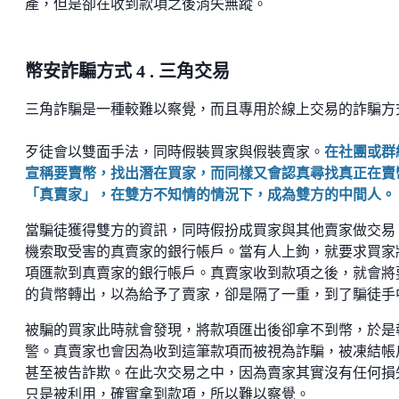
產，但是卻在收到款項之後消失無蹤。
幣安詐騙方式 4 . 三角交易
三角詐騙是一種較難以察覺，而且專用於線上交易的詐騙方
歹徒會以雙面手法，同時假裝買家與假裝賣家。
在社團或群
宣稱要賣幣，找出潛在買家，而同樣又會認真尋找真正在賣
「真賣家」，在雙方不知情的情況下，成為雙方的中間人。
當騙徒獲得雙方的資訊，同時假扮成買家與其他賣家做交易
機索取受害的真賣家的銀行帳戶。當有人上鉤，就要求買家
項匯款到真賣家的銀行帳戶。真賣家收到款項之後，就會將
的貨幣轉出，以為給予了賣家，卻是隔了一重，到了騙徒手
被騙的買家此時就會發現，將款項匯出後卻拿不到幣，於是
警。真賣家也會因為收到這筆款項而被視為詐騙，被凍結帳
甚至被告詐欺。在此次交易之中，因為賣家其實沒有任何損
只是被利用，確實拿到款項，所以難以察覺。