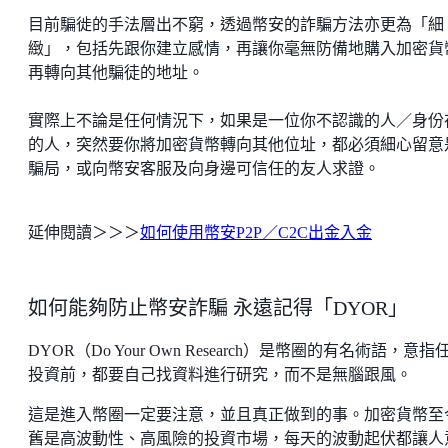
目前騙徙的手法層出不窮，透過幣安的詐騙方法亦更為「細
緻」，包括先跟你建立感情，再讓你毫無防備地購入加密貨
再轉向其他騙徒的地址。
實際上不論是任何情況下，如果是一位你不認識的人／身份
的人，突然要你將加密貨幣轉向其他位址，都必須細心留意
騙局，或向幣安客服及向身邊可信任的友人求證。
延伸閱讀＞＞＞
如何使用幣安P2P／C2C出金入金
如何能夠防止幣安詐騙 永遠記得「DYOR」
DYOR（Do Your Own Research）是幣圈的有名術語，意指
投資前，都要自己找資料進行研究，而不是無腦跟風。
這是進入幣圈一定要注意，並且真正做到的事。加密貨幣至
舊是高波動性、高風險的投資市場，每天的波動起伏都讓人