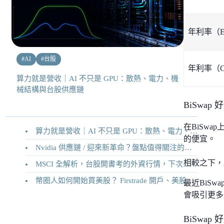
年利率（E
#
AI
#
台股
年利率（C
算力就是營收｜AI 不只是 GPU：散熱、電力、機
械結構與台股供應鏈
BiSwap
在BiSwa
算力就是營收｜AI 不只是 GPU：散熱、電力、機械結構與台股供應鏈
的便宜。
Nvidia 供應鏈 / 迎來新革命？盤點值得關注的二十家供應鏈企業
相較之下，A
MSCI 全解析，台股開書考的外資行情，下次調整你準備好了嗎？
幣圈人如何開始買美股？ Firstrade 開戶、美股交易機制完整教學
最近BiSw
會吸引更多用
BiSwap