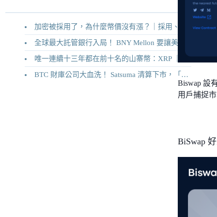
加密被採用了，為什麼幣價沒有漲？｜採用、收入與代幣價值捕獲
全球最大託管銀行入局！ BNY Mellon 要讓美債交易 24/7 不打烊
唯一連續十三年都在前十名的山寨幣：XRP ｜Ripple 2026 介紹
BTC 財庫公司大血洗！ Satsuma 清算下市，「比特幣概念股」還有救嗎？
Biswap
用戶捕捉市
BiSwap