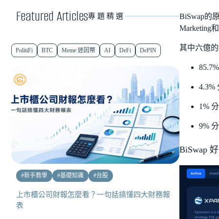
Featured Articles
BiSwa
專題精選
Market
其中六億的總
PolitiFi
BTC
Meme 迷因幣
AI
DeFi
DePIN
85.7
4.3% 
1% 
9% 
BiSwap 
#
新手教學
#
基礎知識
#
台股
上市櫃公司財報怎麼看？一句話搞懂四大財務報
表