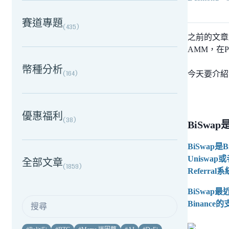
賽道專題
(
435
)
之前的文章跟大家
AMM，在P
幣種分析
(
164
)
今天要介紹的
優惠福利
(
38
)
BiSwa
BiSwap是
Uniswa
全部文章
(
1859
)
Referral
BiSwap最
Binan