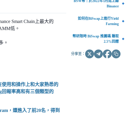
BSW幣｜於2022年3月底上線
Binance
如何在BiSwap上進行Yield
nce Smart Chain上最大的
Farming
的AMM低。
幣研限時 BiSwap 推薦碼 賺取
2.5%回贈
得多。
分享至：
aker），在使用和操作上和大家熟悉的
ming回報率高和有三個類型的
 Program，還進入了前20名，得到