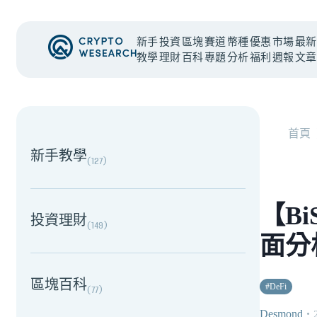
新手
投資
區塊
賽道
幣種
優惠
市場
最新
教學
理財
百科
專題
分析
福利
週報
文章
NEW EVENT
最新活動
首頁
新手教學
(
127
)
【B
投資理財
(
149
)
面分
區塊百科
#
DeFi
(
77
)
Desmond
・