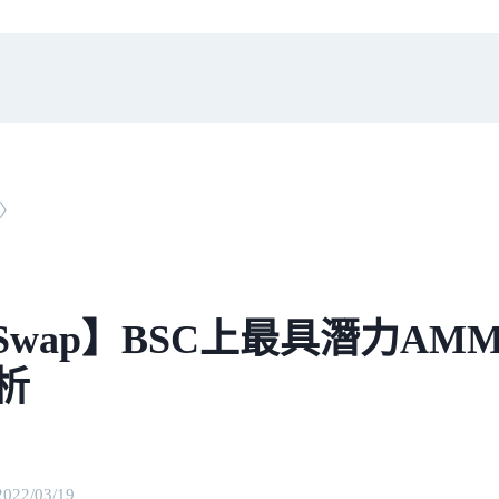
〉
iSwap】BSC上最具潛力AM
析
2022/03/19