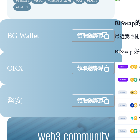
#
PolitiFi
#
BTC
#
Meme 迷因幣
#
AI
#
DeFi
#
DePIN
BiSwa
BG Wallet
領取邀請碼
最近我也開始
BiSwap 
OKX
領取邀請碼
幣安
領取邀請碼
web3 community