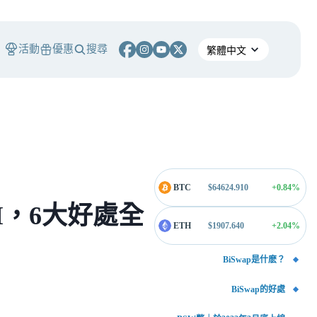
活動
優惠
搜尋
BTC
$
64624.910
+0.84
%
M，6大好處全
ETH
$
1907.640
+2.04
%
BiSwap是什麽？
BiSwap的好處