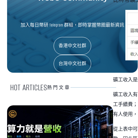
加入每日幣研 Telegram 群組，即時掌握幣圈最新資訊
香港中文社群
台灣中文社群
礦工收入是
HOT ARTICLES
熱門文章
礦工收入有
工手續費；
有人使用，
從上表中可