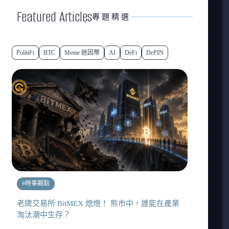
Featured Articles
專題精選
PolitiFi
BTC
Meme 迷因幣
AI
DeFi
DePIN
#
時事觀點
老牌交易所 BitMEX 熄燈！ 熊市中，誰能在產業
淘汰潮中生存？