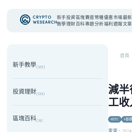
新手
投資
區塊
賽道
幣種
優惠
市場
最新
教學
理財
百科
專題
分析
福利
週報
文章
NEW EVENT
最新活動
首頁
新手教學
(
125
)
減半
投資理財
(
134
)
工收
區塊百科
#
BTC
#
基
(
74
)
東東
・
2024