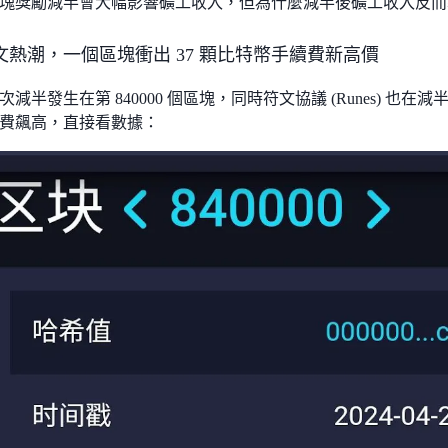
塊獎勵減半會大幅影響礦工收入，但為什麼減半後礦工收入反而
文熱潮，一個區塊衝出 37 顆比特幣手續費新高價
減半發生在第 840000 個區塊，同時符文協議 (Runes) 
費飆高，直接看數據：