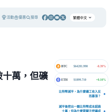
活動
優惠
搜尋
BTC
$
64281.990
-0.39
%
破十萬，但礦
ETH
$
1899.710
+0.10
%
比特幣減半，為什麼礦工收入反
而暴漲？
減半後挖出一顆比特幣成本超過
十萬，但為什麼要關注挖礦成