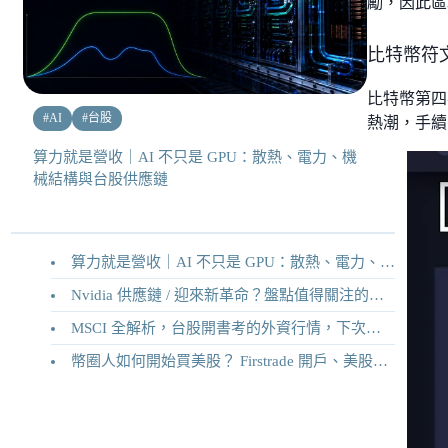
勵，因此區
比特幣符
比特幣第四次
#
AI
#
台股
熱潮，手續
算力就是營收｜AI 不只是 GPU：散熱、電力、機
械結構與台股供應鏈
算力就是營收｜AI 不只是 GPU：散熱、電力、機械結構與台股供應鏈
Nvidia 供應鏈 / 迎來新革命？盤點值得關注的二十家供應鏈企業
MSCI 全解析，台股開書考的外資行情，下次調整你準備好了嗎？
幣圈人如何開始買美股？ Firstrade 開戶、美股交易機制完整教學