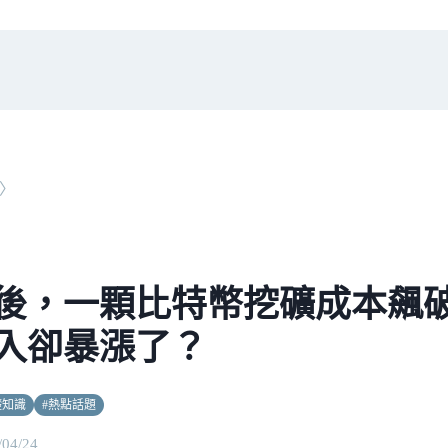
〉
後，一顆比特幣挖礦成本飆
入卻暴漲了？
礎知識
#
熱點話題
/04/24