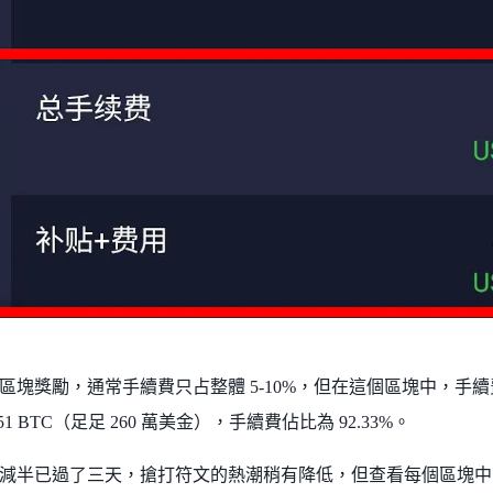
塊獎勵，通常手續費只占整體 5-10%，但在這個區塊中，手續費 37.62
0.751 BTC（足足 260 萬美金），手續費佔比為 92.33%。
減半已過了三天，搶打符文的熱潮稍有降低，但查看每個區塊中