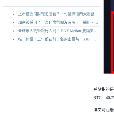
上市櫃公司財報怎麼看？一句話搞懂四大財務報表
加密被採用了，為什麼幣價沒有漲？｜採用、收入與代幣價值捕獲
全球最大託管銀行入局！ BNY Mellon 要讓美債交易 24/7 不打烊
唯一連續十三年都在前十名的山寨幣：XRP ｜Ripple 2026 介紹
補貼指的是區
BTC = 4
撰文時距離