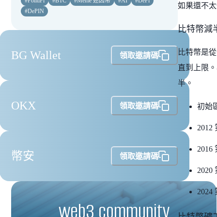
#
PolitiFi
#
BTC
#
Meme 迷因幣
#
AI
#
DeFi
如果還不太
#
DePIN
比特幣減
比特幣是從
BG Wallet
領取邀請碼
直到上限。
半。
OKX
領取邀請碼
初始
201
201
幣安
領取邀請碼
202
202
web3 community
比特幣礦