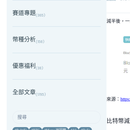
賽道專題
(
365
)
減半後，一
幣種分析
(
158
)
優惠福利
(
38
)
全部文章
(
1795
)
來源：
http
比特幣減