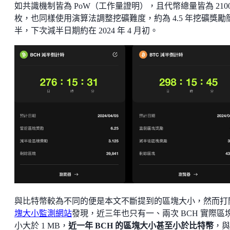
如共識機制皆為 PoW（工作量證明），且代幣總量皆為 2100
枚，也同樣使用演算法調整挖礦難度，約為 4.5 年挖礦獎勵
半，下次減半日期約在 2024 年 4 月初。
與比特幣較為不同的便是本文不斷提到的區塊大小，然而打
塊大小監測網站
發現，近三年也只有一、兩次 BCH 實際區
小大於 1 MB，
近一年 BCH 的區塊大小甚至小於比特幣
，與