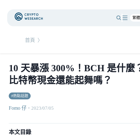
首頁
〉
10 天暴漲 300%！BCH 是什麼
比特幣現金還能起舞嗎？
#
熱點話題
Fomo 仔
・
2023/07/05
本文目錄