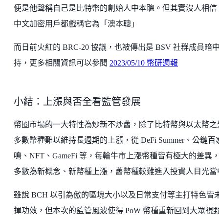
便是他聲稱自己是比特幣的創始人中本聰。但其實沒人相信
中文加密用戶都戲稱它為「澳本聰」
而日前火紅的 BRC-20 協議，也被傳出是 BSV 社群成員暗
持，更多相關資訊可以參閱
2023/05/10 幣研週報
小結：上漲與否全看監管發展
幣圈市場的一大特性為炒新不炒舊，除了比特幣與以太幣之
多數幣種難以維持長週期的上漲，從 DeFi Summer、公鏈百
鳴、NFT、GameFi 等，每輪牛市上漲幣種皆有極大的差異
多數為新概念、新幣種上漲，舊幣種較難進入投資人目光當
雖說 BCH 以引為傲的區塊大小以及日常支付等主打特色皆
揮功效，但本次的監管風波使得 PoW 幣種重新回到大眾視