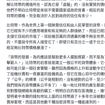
解比特幣的價值所在，認為它是「虛擬」的，沒有實質的價
他們不明白比特幣從來就不需要國家或政府背書，相反的是
特幣的價格，完全取決於人民對政府的信任有多少。
比特幣，作為世界上第一個無需信任和由人民掌管的貨幣，
它已經有不少的應用場景和有足夠的人群接納了，而這已經
支撐它目前的市值了，目前幾百萬的流通量的確不夠全世界
的，不要說令所有人接受它了，即使只有百分之一或千分之
經足夠比特幣價格暴漲了。
「貨幣的發展，為的應該是幫助更多人擺脫貧窮，而不是為
擊窮人。」比特幣的初衷就是建立一個公平的貨幣體系，它
始可能只是一個社會實驗，雖然因為價格的上升和波動令它
了投機炒賣和一夜暴富的投機商品，但它在我心目中也的確
了「公平」的標準（公平是相對的，沒有絕對的公平，至少
我們現有的貨幣體系公平多了），每一枚比特幣的產生都是
到對整個網絡有貢獻的礦工，明明白白的寫在區塊鏈上，連
發明者中本聰的錢包地址上面的比特幣過了十多年也沒被動
賣掉套現，而這是其他數千種加密貨幣沒一種能達到的。