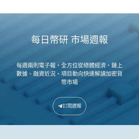
每日幣研 市場週報
每週兩則電子報，全方位從總體經濟、鏈上
數據、融資近況、項目動向快速解讀加密貨
幣市場
訂閱週報