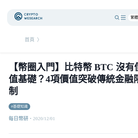
首頁
〉
【幣圈入門】比特幣 BTC 沒有
值基礎？4項價值突破傳統金融
制
#
基礎知識
每日幣研
・
2020/12/01