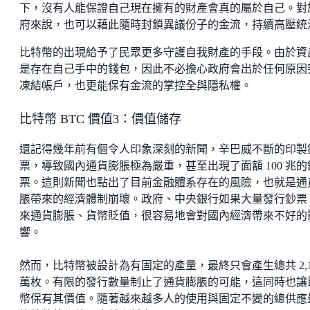
下，沒有人能保證自己現在擁有的財產會真的屬於自己。對
府來說，也可以藉此隨時封鎖異議份子的金流，持續高壓統
比特幣的出現給予了民眾更多守護自我財產的手段。由於資
是存在自己手中的錢包，因此不必擔心政府會出於任何原因
凍結帳戶，也更能保有金流的掌控全與隱私權。
比特幣 BTC 價值3：價值儲存
還記得幾年前有個令人印象深刻的新聞，辛巴威不斷的印製
票，導致國內通貨膨脹極為嚴重，甚至出現了面額 100 兆的
票。這則新聞也點出了目前金融體系存在的風險，也就是通
脹帶來的經濟體制崩壞。政府、中央銀行如果大量發行鈔票
來通貨膨脹、貨幣貶值，很容易地會對國內經濟帶來不好的
響。
然而，比特幣被設計為有固定的產量，最終只會產生總共 2,1
萬枚。有限的發行數量制止了通貨膨脹的可能，這同時也讓
幣保有其價值。隨著越來越多人的使用與固定不變的總供應