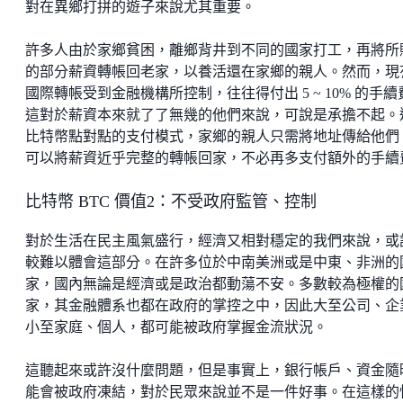
對在異鄉打拼的遊子來說尤其重要。
許多人由於家鄉貧困，離鄉背井到不同的國家打工，再將所
的部分薪資轉帳回老家，以養活還在家鄉的親人。然而，現
國際轉帳受到金融機構所控制，往往得付出 5 ~ 10% 的手續
這對於薪資本來就了了無幾的他們來說，可說是承擔不起。
比特幣點對點的支付模式，家鄉的親人只需將地址傳給他們
可以將薪資近乎完整的轉帳回家，不必再多支付額外的手續
比特幣 BTC 價值2：不受政府監管、控制
對於生活在民主風氣盛行，經濟又相對穩定的我們來說，或
較難以體會這部分。在許多位於中南美洲或是中東、非洲的
家，國內無論是經濟或是政治都動蕩不安。多數較為極權的
家，其金融體系也都在政府的掌控之中，因此大至公司、企
小至家庭、個人，都可能被政府掌握金流狀況。
這聽起來或許沒什麼問題，但是事實上，銀行帳戶、資金隨
能會被政府凍結，對於民眾來說並不是一件好事。在這樣的