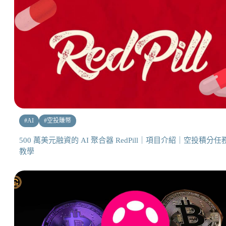
#
AI
#
空投賺幣
500 萬美元融資的 AI 聚合器 RedPill｜項目介紹｜空投積分任
教學