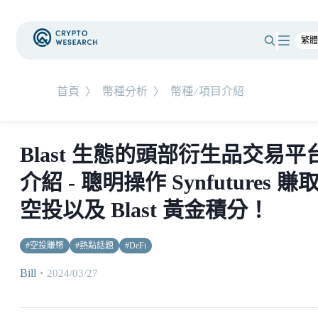
首頁
〉
幣種分析
〉
幣種/項目介紹
Blast 生態的頭部衍生品交易平
介紹 - 聰明操作 Synfutures 賺
空投以及 Blast 黃金積分！
#
空投賺幣
#
熱點話題
#
DeFi
Bill
・
2024/03/27