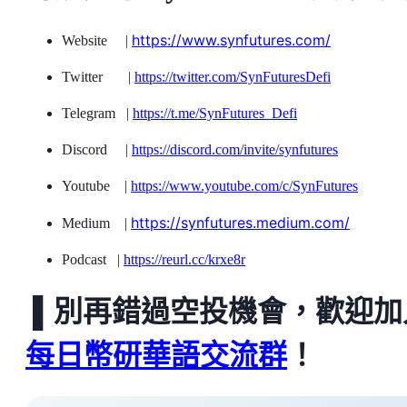
https://www.synfutures.com/
Website |
Twitter |
https://twitter.com/SynFuturesDefi
Telegram |
https://t.me/SynFutures_Defi
Discord |
https://discord.com/invite/synfutures
Youtube |
https://www.youtube.com/c/SynFutures
https://synfutures.medium.com/
Medium |
Podcast |
https://reurl.cc/krxe8r
▌別再錯過空投機會，歡迎加
每日幣研華語交流群
！