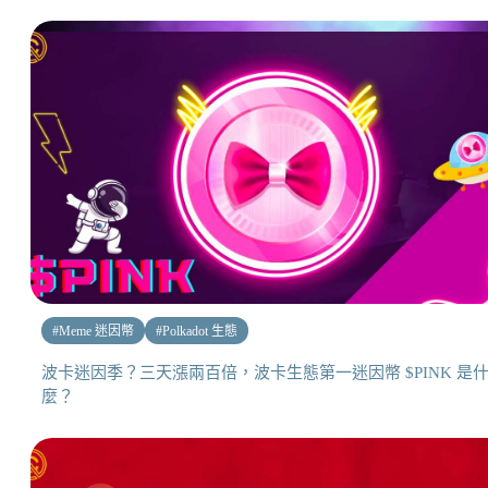
#
Meme 迷因幣
#
Polkadot 生態
波卡迷因季？三天漲兩百倍，波卡生態第一迷因幣 $PINK 是
麼？