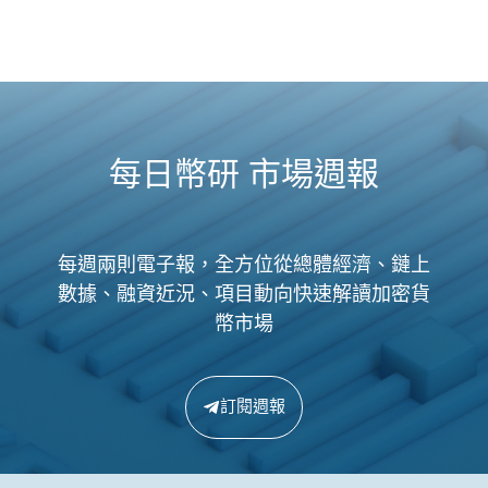
每日幣研 市場週報
每週兩則電子報，全方位從總體經濟、鏈上
數據、融資近況、項目動向快速解讀加密貨
幣市場
訂閱週報