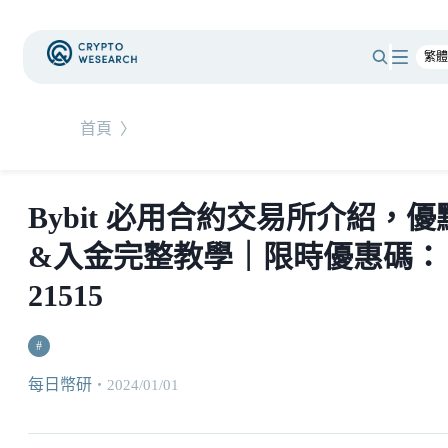
首頁
〉
Bybit 必用合約交易所介紹，優
&入金完整教學｜限時優惠碼：
21515
#
每日幣研
・
2024/01/01