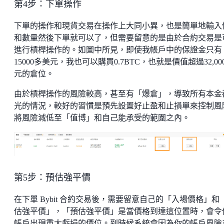
第4步：下單操作
下單的操作和現貨交易在操作上大同小異，也是簡單地輸入
和數量然後下單就可以了，但需要留意的是由於合約交易是
進行槓桿操作的。如圖中所見，即使我帳戶中的保證金只有
15000多美元，我也可以購買0.7BTC，也就是價值超過32,00
元的倉位。
由於槓桿操作的風險較高，甚至有「爆倉」，導致所有本金
光的情況，較好的習慣是預先設置好止盈和止損單來控制風
將風險減低至「值博」和自己能承受的範圍之內。
第5步：預估強平價
在下單 Bybit 合約交易後，需要留意自己的「入場價格」和
估強平價」，「預估強平價」是當價格到達這位置時，會令
帳戶出現重大虧損的價位。到時候系統會因為你的帳戶風險