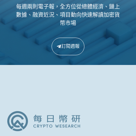
每週兩則電子報，全方位從總體經濟、鏈上
數據、融資近況、項目動向快速解讀加密貨
幣市場
訂閱週報