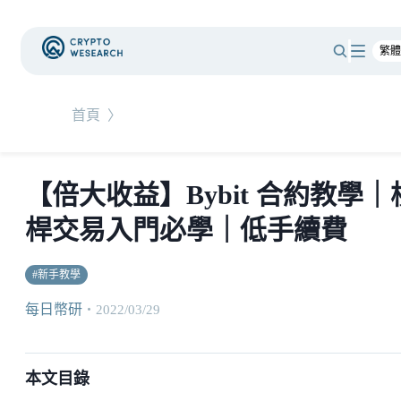
首頁
〉
【倍大收益】Bybit 合約教學｜
桿交易入門必學｜低手續費
#
新手教學
每日幣研
・
2022/03/29
本文目錄