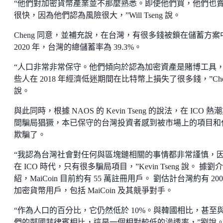
“他們對加密貨幣產業並不那麼熟悉。即使他們買，他們也
很快，因為他們認為風險很大，”Will Tseng 說。
Cheng 同意，並補充說，在台灣，有很多錢被鎖在儲蓄方案
2020 年，台灣的總儲蓄率為 39.3%。
“人口非常非常保守。他們傾向於認為加密資產是賭博工具
些人在 2018 年經濟低迷期間在比特幣上損失了很多錢，”Che
說。
與此同時，根據 NAOS 的 Kevin Tseng 的說法，在 ICO 熱
間騙局猖獗，本已保守的台灣投資者感到被市場上的項目和
欺騙了。
“我認為台灣社會對任何與區塊鏈相關的事情都非常謹慎，
在 ICO 時代，只有很多騙局項目，”Kevin Tseng 說。 據劉介
紹，MaiCoin 目前約有 55 萬註冊用戶。 劉估計台灣約有 200
加密貨幣用戶，包括 MaiCoin 及其競爭對手。
“作為人口的百分比，它仍然低於 10%。與韓國相比，甚至
們的鄰國菲律賓相比，這是一個相對較低的滲透率，”劉說