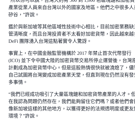
“所以你可以說，台灣大約有 500 到 1,000 名區塊鏈和加密
產業從業人員來自台灣以外的國家及地區。他們之中很多人
矽谷，”許說。
鑑於與新加坡等其他區域性技術中心相比，目前加密業務缺
管清晰度，而且台灣投資者不太看好加密貨幣，因此越來越
DeFi 團隊湧入台灣這點著實令人驚訝。
事實上，在中國金融監管機構於 2017 年禁止首次代幣發行
(ICO) 並下令中國大陸的加密貨幣交易所停止運營後，台灣
計劃成為加密貨幣中心。但是這股熱情很快就被澆熄了，儘
自己試圖將台灣變成加密產業天堂，但直到現在仍然沒有發
多事情。
“我們已經成功吸引了大量區塊鏈和加密貨幣產業的人才。
在我認為問題仍然存在，我們能夠留住它們嗎？或者他們會
像新加坡這樣的其他地方，以獲得更好的法規透明度或更友
環境？”許說。