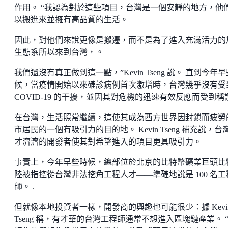
作用。 “我認為對於這些項目，台灣是一個安靜的地方，他
以搬進來並擁有高品質的生活。
因此，對他們來說更像是搬遷，而不是為了進入充滿活力的
生態系所以來到台灣，。
我們還沒有真正做到這一點，”Kevin Tseng 說。 直到今年
候，當疫情開始以來確診病例首次激增時，台灣幾乎沒有受
COVID-19 的干擾，並因其對危機的迅速有效反應而受到稱
在台灣，生活照常繼續，這使其成為西方世界因封鎖而疲勞
市居民的一個有吸引力的目的地。 Kevin Tseng 補充說，台
才濟濟的開發者使其對希望進入的項目更具吸引力。
事實上，今年早些時候，總部位於北京的比特幣礦業巨頭比
陸被指控從台灣非法挖角工程人才——準確地說是 100 名工
師。 .
但就像本地投資者一樣，開發商的興趣也可能很少：據 Kevi
Tseng 稱，有才華的台灣工程師通常不想進入區塊鏈產業。 