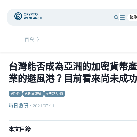
首頁
〉
台灣能否成為亞洲的加密貨幣產
業的避風港？目前看來尚未成功
#
DeFi
#
法律監管
#
熱點話題
每日幣研
・
2021/07/11
本文目錄