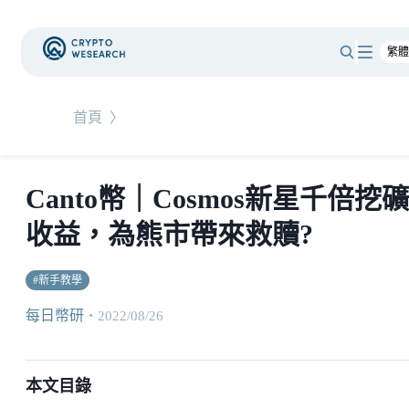
首頁
〉
Canto幣｜Cosmos新星千倍挖礦
收益，為熊市帶來救贖?
#
新手教學
每日幣研
・
2022/08/26
本文目錄