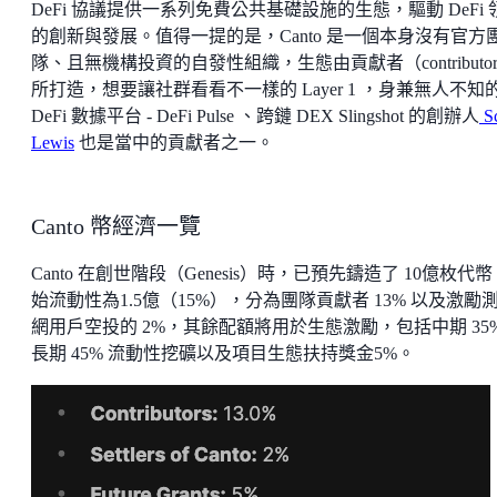
DeFi 協議提供一系列免費公共基礎設施的生態，驅動 DeFi 
的創新與發展。值得一提的是，Canto 是一個本身沒有官方
隊、且無機構投資的自發性組織，生態由貢獻者（contributo
所打造，想要讓社群看看不一樣的 Layer 1 ，身兼無人不知
DeFi 數據平台 - DeFi Pulse 、跨鏈 DEX Slingshot 的創辦人
Sc
Lewis
也是當中的貢獻者之一。
Canto 幣經濟一覽
Canto 在創世階段（Genesis）時，已預先鑄造了 10億枚代
始流動性為1.5億（15%），分為團隊貢獻者 13% 以及激勵
網用戶空投的 2%，其餘配額將用於生態激勵，包括中期 35
長期 45% 流動性挖礦以及項目生態扶持獎金5%。