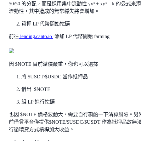
50/50 的分配，而是採用集中流動性 yx³ + xy³ = k 的公式來
流動性，其中造成的無常穩失將會增加。
質押 LP 代幣開始挖礦
前往
lending.canto.io
添加 LP 代幣開始 farming
因 $NOTE 目前溢價嚴重，你也可以選擇
將 $USDT/$USDC 當作抵押品
借出 $NOTE
組 LP 進行挖礦
也因 $NOTE 價格波動大，需要自行斟酌一下清算風險。另
前借貸平台僅提供$NOTE/$USDC/$USDT 作為抵押品故無
行循環貸方式槓桿加大收益。