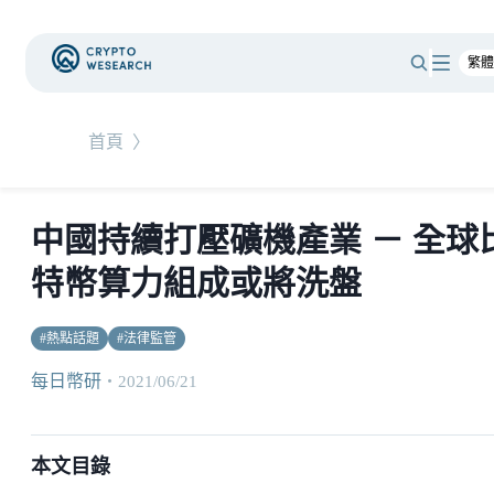
首頁
〉
中國持續打壓礦機產業 － 全球
特幣算力組成或將洗盤
#
熱點話題
#
法律監管
每日幣研
・
2021/06/21
本文目錄