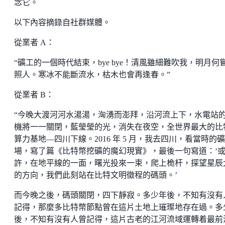
念它。
以下內容摘錄自社群媒體。
從業者 A：
“礦工的一個時代結束，bye bye！清風雖細難吹我，明月何
照人。寒冰不能斷流水，枯木也會再逢春。”
從業者 B：
“今晚大渡河河水湯湯，洶湧而澎拜，沿河流上下，水電站
機將一一關閉，藍瑩瑩的光，消失在夜空，全世界最大的比
算力基地—四川下線。2016 年 5 月，我去四川，看當時的礦
場，寫了篇《比特幣挖礦的魔幻現實》，最後一句寫道：‘
許，在地平線的一面，曙光投來一束，爬上桅杆，探望星辰
的方向，我們此刻站在比特文明徵程的碼頭。’
而今晚之後，碼頭關閉，四下靜寂。多少年後，不知有沒有
記得，那麼多比特幣節點曾在這片土地上璀璨地存在過。多
後，不知有沒有人曾記得，這片古老的江河流域運轉着最前