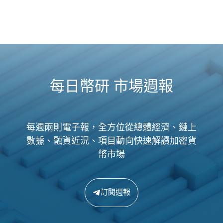
每日幣研 市場週報
每週兩則電子報，全方位從總體經濟、鏈上
數據、融資近況、項目動向快速解讀加密貨
幣市場
訂閱週報