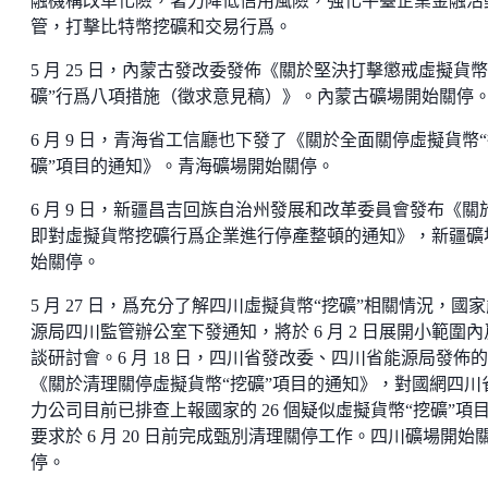
融機構改革化險，著力降低信用風險，強化平臺企業金融活
管，打擊比特幣挖礦和交易行爲。
5 月 25 日，內蒙古發改委發佈《關於堅決打擊懲戒虛擬貨幣
礦”行爲八項措施（徵求意見稿）》。內蒙古礦場開始關停
6 月 9 日，青海省工信廳也下發了《關於全面關停虛擬貨幣
礦”項目的通知》。青海礦場開始關停。
6 月 9 日，新疆昌吉回族自治州發展和改革委員會發布《關
即對虛擬貨幣挖礦行爲企業進行停產整頓的通知》，新疆礦
始關停。
5 月 27 日，爲充分了解四川虛擬貨幣“挖礦”相關情況，國
源局四川監管辦公室下發通知，將於 6 月 2 日展開小範圍內
談研討會。6 月 18 日，四川省發改委、四川省能源局發佈的
《關於清理關停虛擬貨幣“挖礦”項目的通知》，對國網四川
力公司目前已排查上報國家的 26 個疑似虛擬貨幣“挖礦”項
要求於 6 月 20 日前完成甄別清理關停工作。四川礦場開始
停。