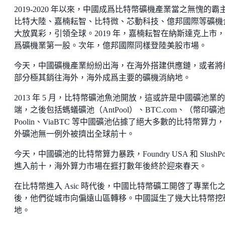
2019-2020 年以來，中國成爲比特幣礦機產業當之無愧的霸
比特大陸、嘉楠耘智、比特微、芯動科技、億邦國際等礦機
大放異彩，引領全球。2019 年，嘉楠耘智在納斯達克上市
爲礦機業第一股。次年，億邦國際同樣登陸美股市場。
今天，中國礦機產業紛紛出海，在海外搭建供應鏈，或者將
部分極其銷往海外，海外成爲主要的礦機消納地。
2013 年 5 月，比特幣礦池魚池開放，這或許是中國礦池業
端，之後包括螞蟻礦池（AntPool）、BTC.com、（幣印礦
Poolin、ViaBTC 等中國礦池佔據了絕大多數的比特幣算力
外礦池無一例外被擠出全球前十。
今天，中國礦池的比特幣算力暴跌，Foundry USA 和 SlushPo
進入前十，海外算力市場在捱打數年後終於迎來春天。
在比特幣進入 Asic 時代後，中國比特幣礦工開啓了專業化
後，他們從城市向偏遠山區轉移。中國誕生了幾大比特幣挖
地。