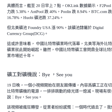
具體而言，截至 20 日早上 7 點，OKLink 數據顯示，F2Pool
力跌 5.38%，AntPool 跌 40%，Poolin 跌 8.94%，BTC.com 跌
16.78%，Huobi 礦池跌 37.24%。
但北美礦池 Foundry USA 漲 90%，該礦池隸屬於 Digital
Currency Group(DCG)。
這或許意味着， 中國比特幣礦業時代落幕，北美等海外比
礦業就此開始崛起。雖然，中國比特幣礦工曾問鼎全球比特
業市場近十年。
礦工對礦機說：Bye ，See you
19 日晚，一個小視頻開始在朋友圈傳播，內容爲礦工正在
比特幣礦機的電源，一排排跳動的綠光逐一熄滅。現場有很
說：Bye，See you。
該視頻被瘋狂轉發，從業者紛紛感慨：一個時代過去了，我