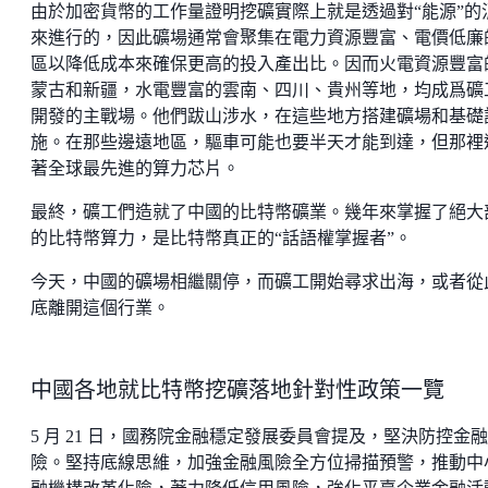
由於加密貨幣的工作量證明挖礦實際上就是透過對“能源”的
來進行的，因此礦場通常會聚集在電力資源豐富、電價低廉
區以降低成本來確保更高的投入產出比。因而火電資源豐富
蒙古和新疆，水電豐富的雲南、四川、貴州等地，均成爲礦
開發的主戰場。他們跋山涉水，在這些地方搭建礦場和基礎
施。在那些邊遠地區，驅車可能也要半天才能到達，但那裡
著全球最先進的算力芯片。
最終，礦工們造就了中國的比特幣礦業。幾年來掌握了絕大
的比特幣算力，是比特幣真正的“話語權掌握者”。
今天，中國的礦場相繼關停，而礦工開始尋求出海，或者從
底離開這個行業。
中國各地就比特幣挖礦落地針對性政策一覽
5 月 21 日，國務院金融穩定發展委員會提及，堅決防控金
險。堅持底線思維，加強金融風險全方位掃描預警，推動中