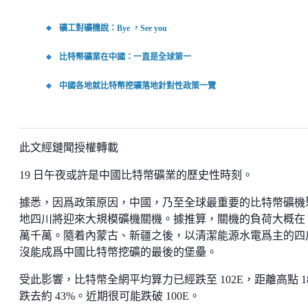
礦工對礦機說：Bye ，See you
比特幣礦業在中國：一直是全球第一
中國各地就比特幣挖礦落地針對性政策一覽
此文經鏈聞授權轉載
19 日午夜或許是中國比特幣礦業的歷史性時刻。
據悉，因爲政策原因，中國，乃至全球最重要的比特幣礦機
地四川將迎來大規模礦機關機。據推算，關機的負荷大概在 8
萬千萬。隨着內蒙古、新疆之後，以清潔能源水電爲主的四
沒能成爲中國比特幣挖礦的最後的堡壘。
受此影響，比特幣全網平均算力已經跌至 102E，距離高點 18
跌去約 43%。近期很可能跌破 100E。