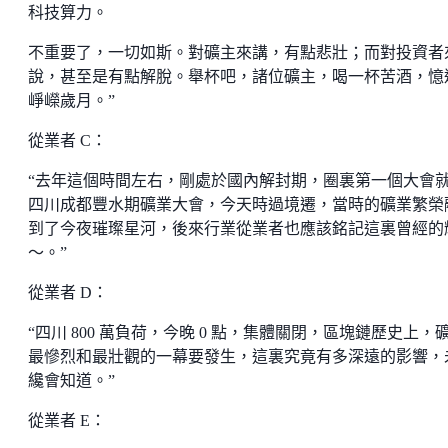
科技算力。
不重要了，一切如斯。對礦主來講，有點悲壯；而對投資者
說，甚至是有點解脫。舉杯吧，諸位礦主，喝一杯苦酒，憶
崢嶸歲月。”
從業者 C：
“去年這個時間左右，剛處於國內解封期，圈裏第一個大會
四川成都豐水期礦業大會，今天時過境遷，當時的礦業繁榮
到了今夜璀璨星河，後來行業從業者也應該銘記這裏曾經的
～。”
從業者 D：
“四川 800 萬負荷，今晚 0 點，集體關閉，區塊鏈歷史上，
最慘烈和最壯觀的一幕要發生，這裏究竟有多深遠的影響，
纔會知道。”
從業者 E：