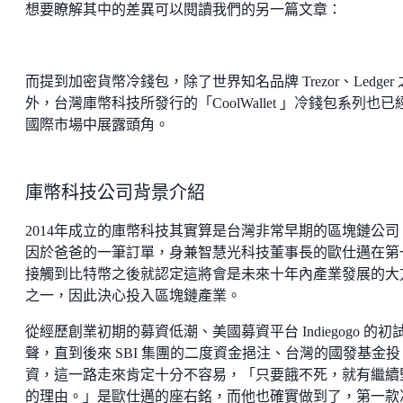
想要瞭解其中的差異可以閱讀我們的另一篇文章：
而提到加密貨幣冷錢包，除了世界知名品牌 Trezor、Ledger 
外，台灣庫幣科技所發行的「CoolWallet 」冷錢包系列也已
國際市場中展露頭角。
庫幣科技公司背景介紹
2014年成立的庫幣科技其實算是台灣非常早期的區塊鏈公司
因於爸爸的一筆訂單，身兼智慧光科技董事長的歐仕邁在第
接觸到比特幣之後就認定這將會是未來十年內產業發展的大
之一，因此決心投入區塊鏈產業。
從經歷創業初期的募資低潮、美國募資平台 Indiegogo 的初
聲，直到後來 SBI 集團的二度資金挹注、台灣的國發基金投
資，這一路走來肯定十分不容易，「只要餓不死，就有繼續
的理由。」是歐仕邁的座右銘，而他也確實做到了，第一款