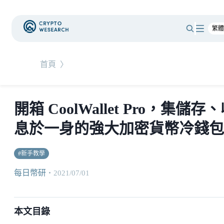
首頁
〉
開箱 CoolWallet Pro，集儲存
息於一身的強大加密貨幣冷錢包
#
新手教學
每日幣研
・
2021/07/01
本文目錄