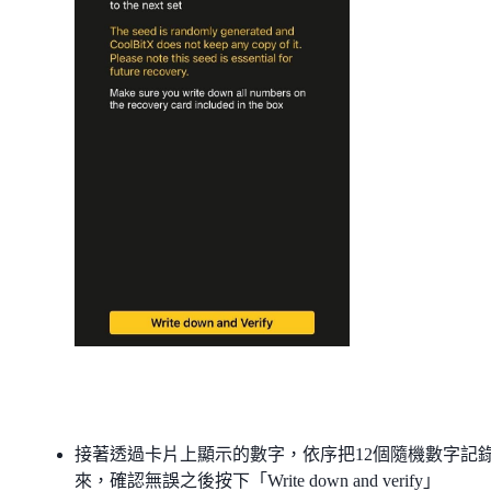
接著透過卡片上顯示的數字，依序把12個隨機數字記
來，確認無誤之後按下「Write down and verify」