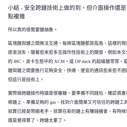
小結 - 安全跨鏈技術上做的到，但介面操作還是
點複雜
所以真的很需要鏈抽象。
區塊鏈與鏈之間無法互通，每條區塊鏈都是孤島，這樣的現
逐漸消失，隨著愈來愈多互操作性技術上的開發，例如本文
的 IBC，波卡生態中的 XCM，或 OP stack 的超級鏈等等，
鏈與鏈之間要進行足夠安全、快速、便宜的通訊愈來愈不困
但這只是技術上。
實際做跨鏈操作時還是很複雜，要準備不同錢包、確認資產
條鏈上、準備足夠的 gas、找到介面簡單又可信任的跨鏈工
就算已經是幣圈老手，就算在新的鏈上有賺錢機會，有時候
還是覺得算了，跨鏈太累了。