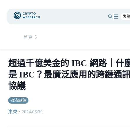
首頁
〉
超過千億美金的 IBC 網路｜什
是 IBC？最廣泛應用的跨鏈通
協議
#
熱點話題
東東
・
2024/06/30