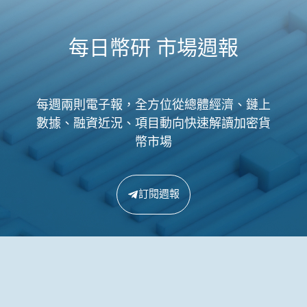
每日幣研 市場週報
每週兩則電子報，全方位從總體經濟、鏈上
數據、融資近況、項目動向快速解讀加密貨
幣市場
訂閱週報