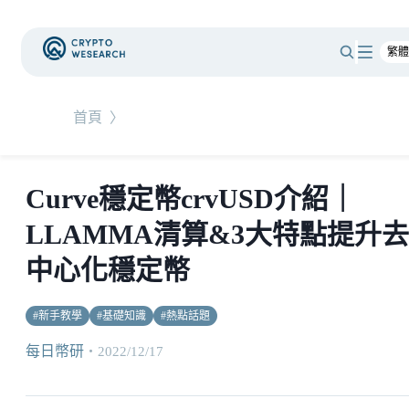
首頁
〉
Curve穩定幣crvUSD介紹｜
LLAMMA清算&3大特點提升去
中心化穩定幣
#
新手教學
#
基礎知識
#
熱點話題
每日幣研
・
2022/12/17