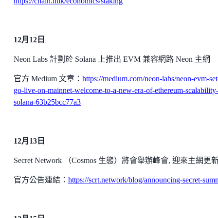
https://chain.link/economics/staking
12月12日
Neon Labs 計劃於 Solana 上推出 EVM 兼容網路 Neon 主網
官方 Medium 文章：
https://medium.com/neon-labs/neon-evm-set
go-live-on-mainnet-welcome-to-a-new-era-of-ethereum-scalability
solana-63b25bcc77a3
12月13日
Secret Network （Cosmos 生態）將會舉辦峰會, 迎來主網更
官方公告連結：
https://scrt.network/blog/announcing-secret-sum