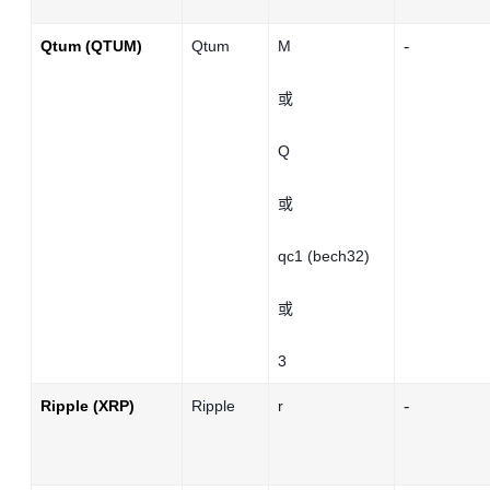
-
Qtum (QTUM)
Qtum
M
或
Q
或
qc1 (bech32)
或
3
-
Ripple (XRP)
Ripple
r