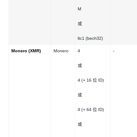
M
或
ltc1 (bech32)
-
Monero (XMR)
Monero
4
或
4
(+ 16 位 ID)
或
4
(+ 64 位 ID)
或