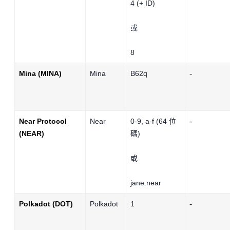
4
(+ ID)
或
8
-
Mina (MINA)
Mina
B62q
-
Near Protocol
Near
0-9, a-f (64 位
(NEAR)
碼)
或
jane.near
-
Polkadot (DOT)
Polkadot
1