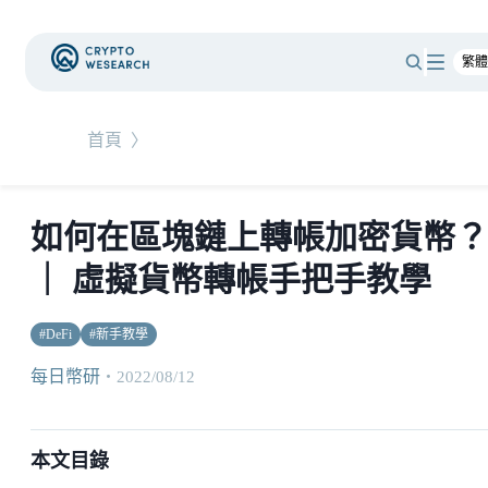
首頁
〉
如何在區塊鏈上轉帳加密貨幣？
｜ 虛擬貨幣轉帳手把手教學
#
DeFi
#
新手教學
每日幣研
・
2022/08/12
本文目錄