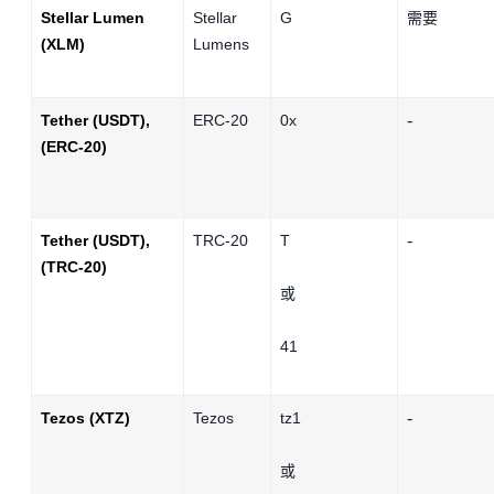
Stellar Lumen
Stellar
G
需要
(XLM)
Lumens
-
Tether (USDT),
ERC-20
0x
(ERC-20)
-
Tether (USDT),
TRC-20
T
(TRC-20)
或
41
-
Tezos (XTZ)
Tezos
tz1
或