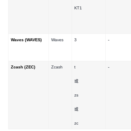
KT1
-
Waves (WAVES)
Waves
3
-
Zcash (ZEC)
Zcash
t
或
zs
或
zc