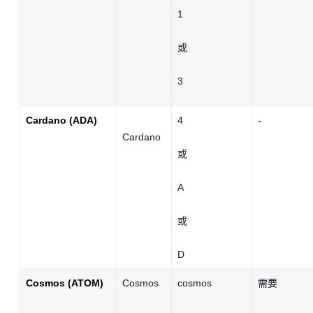
1
或
3
-
Cardano (ADA)
4
Cardano
或
A
或
D
Cosmos (ATOM)
Cosmos
cosmos
需要