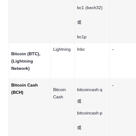
bc1 (bech32)
或
bc1p
-
Lightning
lnbc
Bitcoin (BTC),
(Lightning
Network)
-
Bitcoin Cash
Bitcoin
bitcoincash:q
(BCH)
Cash
或
bitcoincash:p
或