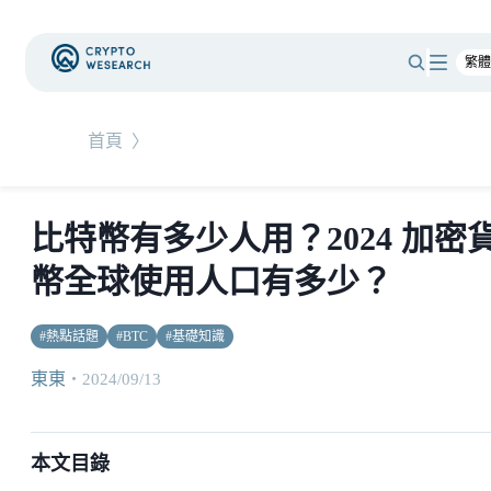
首頁
〉
比特幣有多少人用？2024 加密
幣全球使用人口有多少？
#
熱點話題
#
BTC
#
基礎知識
東東
・
2024/09/13
本文目錄