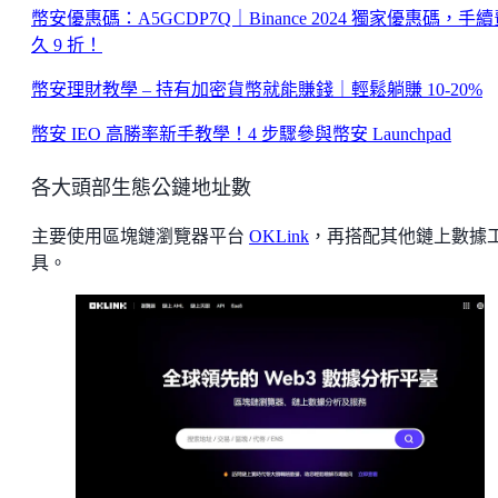
幣安優惠碼：A5GCDP7Q｜Binance 2024 獨家優惠碼，手
久 9 折！
幣安理財教學 – 持有加密貨幣就能賺錢｜輕鬆躺賺 10-20%
幣安 IEO 高勝率新手教學！4 步驟參與幣安 Launchpad
各大頭部生態公鏈地址數
主要使用區塊鏈瀏覽器平台
OKLink
，再搭配其他鏈上數據
具。