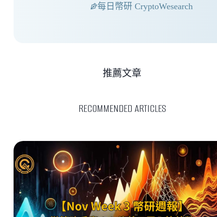
每日幣研 CryptoWesearch
推薦文章
RECOMMENDED ARTICLES