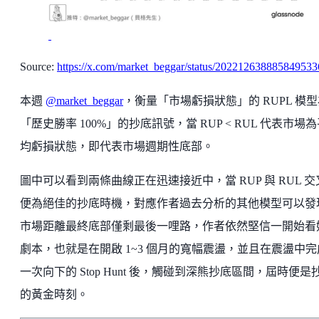
Source:
https://x.com/market_beggar/status/202212638885849533
本週
@market_beggar
，衡量「市場虧損狀態」的 RUPL 模
「歷史勝率 100%」的抄底訊號，當 RUP < RUL 代表市場
均虧損狀態，即代表市場週期性底部。
圖中可以看到兩條曲線正在迅速接近中，當 RUP 與 RUL 交
便為絕佳的抄底時機，對應作者過去分析的其他模型可以發
市場距離最終底部僅剩最後一哩路，作者依然堅信一開始看
劇本，也就是在開啟 1~3 個月的寬幅震盪，並且在震盪中完
一次向下的 Stop Hunt 後，觸碰到深熊抄底區間，屆時便是
的黃金時刻。