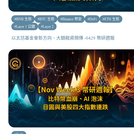
#
BNB 生態
#
BTC 生態
#
Binance 幣安
#
DeFi
#
ETH 生態
#
Layer 1 公鏈
#
Layer 2
以太坊基金會新方向、大額融資頻傳 -0429 幣研週報