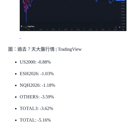
圖：過去 7 天大盤行情 | TradingView
US2000: -0.88%
ESH2026: -1.03%
NQH2026: -1.18%
OTHERS: -3.59%
TOTAL3: -3.62%
TOTAL: -5.16%