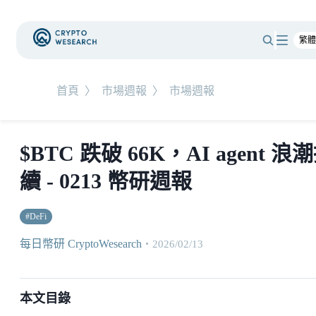
首頁
〉
市場週報
〉
市場週報
$BTC 跌破 66K，AI agent 浪
續 - 0213 幣研週報
#
DeFi
每日幣研 CryptoWesearch
・
2026/02/13
本文目錄