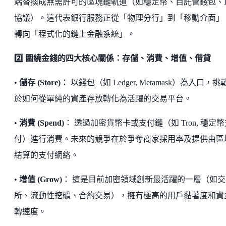
端替換成無需許可的區塊鏈軌道（如穩定幣、自託管錢包、De
協議）。這代表銀行服務正從「物理分行」到「移動介面」
轉向「程式化的鏈上金融系統」。
2️⃣ 圍繞金錢的四大核心關係：存儲、消費、增值、借貸
•
儲存 (Store)
： 以錢包（如 Ledger, Metamask）為入口，挑
於如何從單純的資產存放轉化為活躍的交易平台。
•
消費 (Spend)
： 透過加密貨幣卡或支付鏈（如 Tron, 穩定
付）進行消費。未來的競爭在於爭奪商家採用率及提供由區
結算的支付網絡。
•
增值 (Grow)
： 這是目前加密領域創新最活躍的一層（如交
所、流動性挖礦、合約交易），擁有極高的用戶黏著度和資
轉速度。