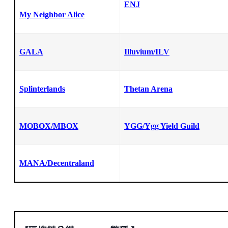
ENJ
My Neighbor Alice
GALA
Illuvium/ILV
Splinterlands
Thetan Arena
MOBOX/MBOX
YGG/Ygg Yield Guild
MANA/Decentraland