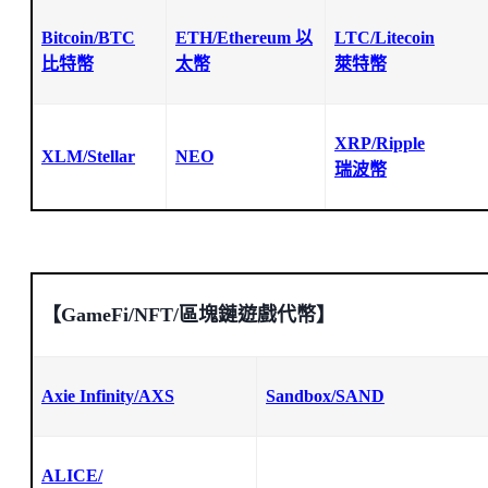
Bitcoin/BTC
ETH/Ethereum 以
LTC/Litecoin
比特幣
太幣
萊特幣
XRP/Ripple
XLM/Stellar
NEO
瑞波幣
【GameFi/NFT/區塊鏈遊戲代幣】
Axie Infinity/AXS
Sandbox/
SAND
ALICE/