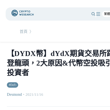
首頁
〉
【DYDX幣】dYdX期貨交易所
登龍頭，2大原因&代幣空投吸
投資者
#
DeFi
Desmond
・
2021/11/16