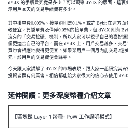
dYdX 的手續費究竟是多少？可以觀察 dYdX 的版面，這裏
示用戶30天的交易手續費有多少。
其中掛單費0.005%、接單飛則是0.1%。或許 Bybit 在這方
較便宜，負掛單費及僅僅0.05%的接單費。但 dYdX 則有 Bybi
沒有的「交易挖礦」機制，所以大家可以視乎自己的喜好選
個更適合自己的平台。而在 dYdX 上，用戶交易越多、交易
費也會相應地變得更便宜。如果某用戶一個月內能交易2億
元，該用戶的交易費便會歸零。
今天跟大家講解了 dYdX 的市場表現、跟大家一起研究其背
投資者群有何厲害。相信都能給大家很大的信心去使用 dYd
延伸閱讀：更多深度幣種介紹文章
【區塊鏈 Layer 1 幣種- PoW 工作證明模式】