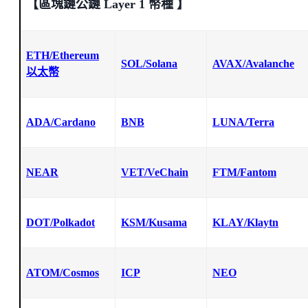
【區塊鏈公鏈 Layer 1 幣種 】
ETH/Ethereum
SOL/Solana
AVAX/Avalanche
以太幣
ADA/Cardano
BNB
LUNA/Terra
NEAR
VET/VeChain
FTM/Fantom
DOT/Polkadot
KSM/Kusama
KLAY/Klaytn
ATOM/Cosmos
ICP
NEO