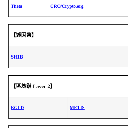
Theta
CRO/Crypto.org
【迷因幣】
SHIB
【區塊鏈 Layer 2】
EGLD
METIS