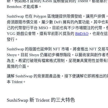
新，例如剛才提到的 KaShi 或稍後提到的 Trident，都是基於
Bentobox 才能成事。
SushiSwap 也在 Polygon 區塊鏈提供限價發給，讓用戶排價
毋須跟隨市價交易，屬少數 DeFi 擁有的內置功能，其中也
己的代幣發行平台 MISO，目前也有不少市場關注的代幣，
YGG 遊戲公會幣，還有早前影片提及的
BitDAO
，也是在這
發行。
SushiSwap 的版圖也延伸到 NFT 市場，將會推出 NFT 交易
Shoyu。目前 Shoyu 仍屬初步構想階段，以藝術家與創作者
為主，希望打破現有檔案格式限制，呈現兼具實用性並帶有
風情的介面。
講解 SushiSwap 的背景跟產品後，接下便講解它即將推出
本 Trident。
SushiSwap 新 Trident 的三大特色