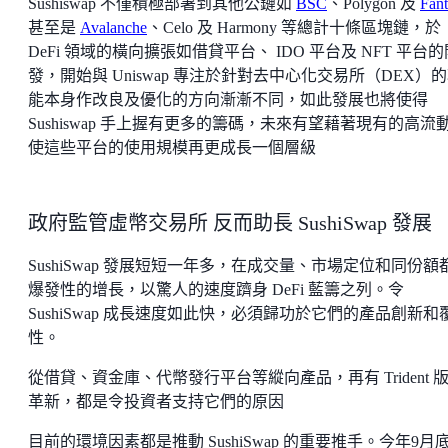
Sushiswap 不僅積極部署到其他公鏈如
BSC
、Polygon 及
Fan
甚至是
Avalanche
、Celo 及 Harmony 等總計十條區塊鏈，於
DeFi 領域的橫向擴張如借貸平台、 IDO 平台及 NFT 平台的
發，開始與 Uniswap 專注於針對去中心化交易所（DEX）
能本身作改良及優化的方向漸漸不同，如此發展也將使得
Sushiswap 手上握有更多的籌碼，未來有望藉著現有的高流
使這些平台的使用規模再更成長一個層級
政府監管虛幣交易所 反而助長 SushiSwap 發展
SushiSwap 發展短短一年多，在成交量、市場定位和同份額
爆發性的增長，以驚人的速度躋身 DeFi 藍籌之列。令
SushiSwap 成長速度如此快，必須歸功於它們的產品創新和
性。
從借貸、資金庫、代幣發行平台等縱向產品，再有 Trident 
革新，都是令投資者支持它們的原因
目前的環境因素都是推動 SushiSwap 的重要推手。今年9月