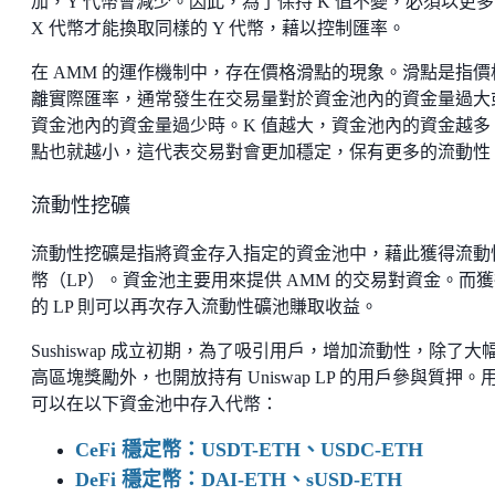
加，Y 代幣會減少。因此，為了保持 K 值不變，必須以更
X 代幣才能換取同樣的 Y 代幣，藉以控制匯率。
在 AMM 的運作機制中，存在價格滑點的現象。滑點是指價
離實際匯率，通常發生在交易量對於資金池內的資金量過大
資金池內的資金量過少時。K 值越大，資金池內的資金越多
點也就越小，這代表交易對會更加穩定，保有更多的流動性
流動性挖礦
流動性挖礦是指將資金存入指定的資金池中，藉此獲得流動
幣（LP）。資金池主要用來提供 AMM 的交易對資金。而
的 LP 則可以再次存入流動性礦池賺取收益。
Sushiswap 成立初期，為了吸引用戶，增加流動性，除了大
高區塊獎勵外，也開放持有 Uniswap LP 的用戶參與質押。
可以在以下資金池中存入代幣：
CeFi 穩定幣：USDT-ETH、USDC-ETH
DeFi 穩定幣：DAI-ETH、sUSD-ETH