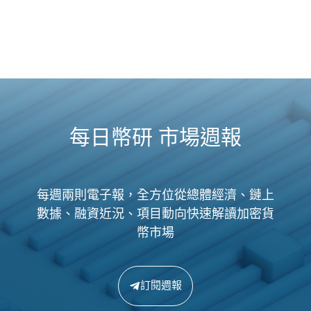
每日幣研 市場週報
每週兩則電子報，全方位從總體經濟、鏈上
數據、融資近況、項目動向快速解讀加密貨
幣市場
訂閱週報