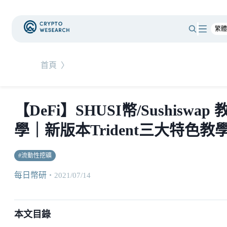
首頁
〉
【DeFi】SHUSI幣/Sushiswap 
學｜新版本Trident三大特色教
#
流動性挖礦
每日幣研
・
2021/07/14
本文目錄