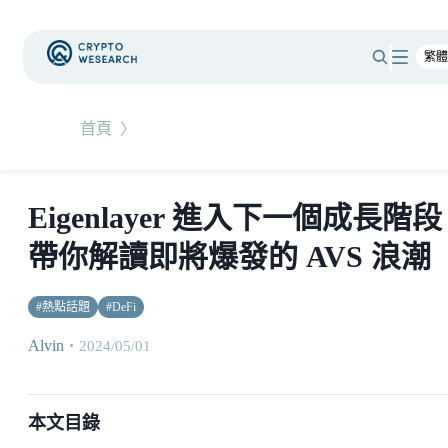
首頁
〉
Eigenlayer 進入下一個成長階
帶你解讀即將爆發的 AVS 浪潮
#
熱點話題
#
DeFi
Alvin
・
2024/05/01
本文目錄