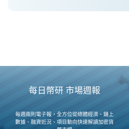
每日幣研 市場週報
每週兩則電子報，全方位從總體經濟、鏈上
數據、融資近況、項目動向快速解讀加密貨