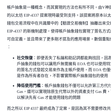
帳戶抽象是一種概念，而其實現的方法也有所不同，由V神
的以太坊 EIP-4337 提案現時最受到支持。該提案將原本以
錢包交易流程中在共識層中的【驗證交易機制】抽離出來交
EIP-4337 的新機制處理，使得帳戶抽象錢包實現了簽名方式
可自定義，並且帶來了更多剛才提及的應用場景，數個重點
：
社交恢復
：即便丟失了私鑰和助記詞都能夠找回，因
戶抽象的錢包可以讓用戶無需擁有 EOA 也可以使用特
的簽名方式發起交易來作為主帳戶使用，而 EOA 也僅
是作為所有者存在，不影響實際帳戶抽象錢包的使用
降低使用門檻
：帳戶抽象錢包不僅可以允許第三方代
Gas，還可以實現除原生代幣以外的資產支付 Gas 費
以解決先有 Gas 才能使用錢包的問題
而之所以 EIP 4337 最終成為了定案，是因為其不需要修改