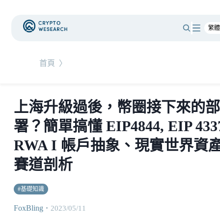
首頁
〉
上海升級過後，幣圈接下來的部
署？簡單搞懂 EIP4844, EIP 433
RWA I 帳戶抽象、現實世界資
賽道剖析
#
基礎知識
FoxBling
・
2023/05/11