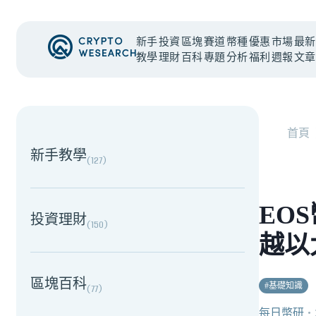
新手
投資
區塊
賽道
幣種
優惠
市場
最新
教學
理財
百科
專題
分析
福利
週報
文章
NEW EVENT
最新活動
首頁
新手教學
(
127
)
EO
投資理財
(
150
)
越以
區塊百科
#
基礎知識
(
77
)
每日幣研
・