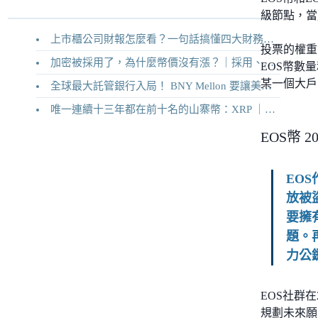
級節點，當
上市櫃公司財報怎麼看？一句話搞懂四大財務報表
投票的權重
加密被採用了，為什麼幣價沒有漲？｜採用、收入與代幣價值捕獲
EOS幣數
某一個大戶
全球最大託管銀行入局！ BNY Mellon 要讓美債交易 24/7 不打烊
唯一連續十三年都在前十名的山寨幣：XRP ｜Ripple 2026 介紹
EOS幣 2
EO
放被
要擁
題。
力公
EOS社群在
規劃未來願