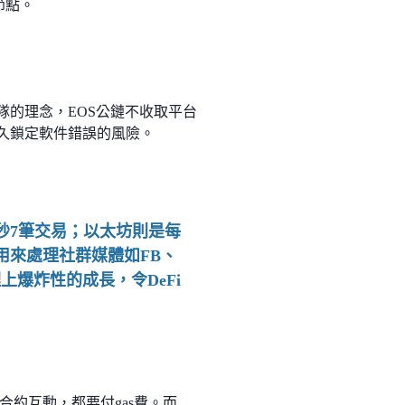
節點。
團隊的理念，EOS公鏈不收取平台
永久鎖定軟件錯誤的風險。
秒7筆交易；以太坊則是每
用來處理社群媒體如FB、
理上爆炸性的成長，令DeFi
約互動，都要付gas費。而