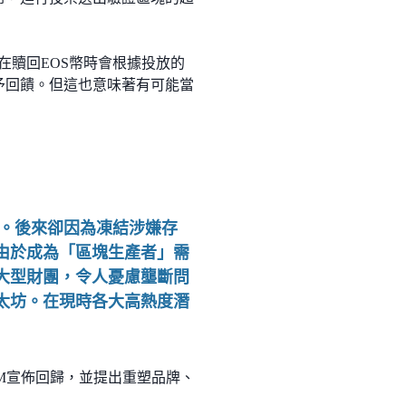
在贖回EOS幣時會根據投放的
予回饋。但這也意味著有可能當
鏈。後來卻因為凍結涉嫌存
由於成為「區塊生產者」需
大型財團，令人憂慮壟斷問
太坊。在現時各大高熱度潛
始人BM宣佈回歸，並提出重塑品牌、