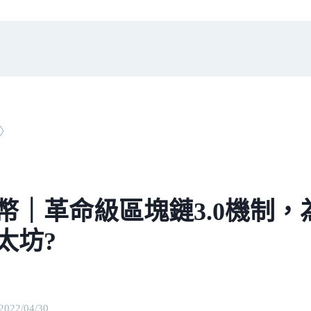
〉
S幣｜革命級區塊鏈3.0機制
太坊?
2022/04/30