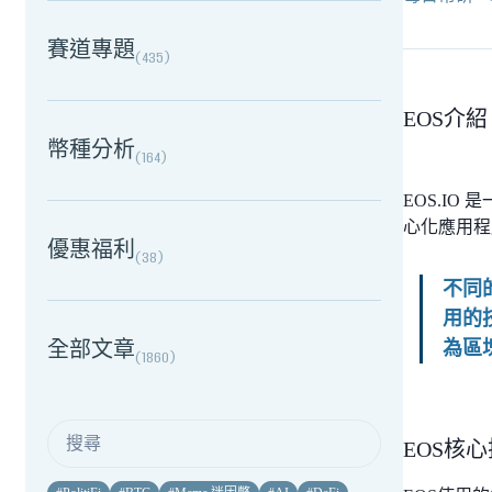
賽道專題
(
435
)
EOS介紹
幣種分析
(
164
)
EOS.I
心化應用程
優惠福利
(
38
)
不同
用的
全部文章
為區
(
1860
)
EOS核