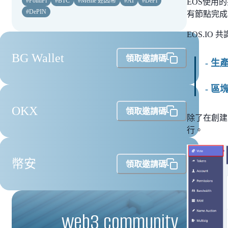
#
PolitiFi
#
BTC
#
Meme 迷因幣
#
AI
#
DeFi
EOS使用
#
DePIN
有節點完成
EOS.IO
BG Wallet
領取邀請碼
- 生
- 區
OKX
領取邀請碼
除了在創建
行。
幣安
領取邀請碼
web3 community