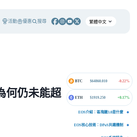
活動
優惠
搜尋
BTC
$
64860.010
-0.22
%
，為何仍未能超
ETH
$
1919.250
+0.17
%
EOS介紹：區塊鏈3.0是什麼
EOS核心技術：DPoS共識機制