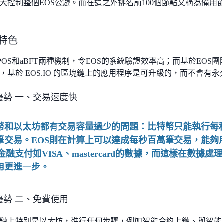
大控制整個EOS公鏈。而在這之外排名前100個節點又稱為備用
統特色
DPOS和aBFT兩種機制，令EOS的系統驗證效率高；而基於EOS
，基於 EOS.IO 的區塊鏈上的應用程序是可升級的，而不會有
優勢 一、交易速度快
幣和以太坊都有交易容量過少的問題：比特幣只能執行每
5筆交易。EOS則在計算上可以達成每秒百萬筆交易，能夠
金融支付如VISA、mastercard的數據，而這樣在數據處
用更進一步。
優勢 二、免費使用
鏈上特別是以太坊，進行任何步驟，例如智能合約上鏈、與智能合