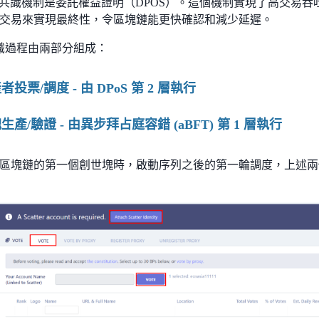
的共識機制是委託權益證明（DPOS）。這個機制實現了高交易吞吐
交易來實現最終性，令區塊鏈能更快確認和減少延遲。
 共識過程由兩部分組成：
產者投票/調度 - 由 DPoS 第 2 層執行
塊生產/驗證 - 由異步拜占庭容錯 (aBFT) 第 1 層執行
區塊鏈的第一個創世塊時，啟動序列之後的第一輪調度，上述兩