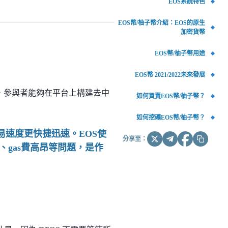
EOS系統特色
EOS幣/柚子幣介紹：EOS的原生
加密貨幣
EOS幣/柚子幣用途
EOS幣 2021/2022未來發展
鏈，參與者能夠在平台上構建去中
如何買賣EOS幣/柚子幣？
如何挖礦EOS幣/柚子幣？
易速度更快捷迅速。EOS使
分享至：
、gas費高昂等問題，是作