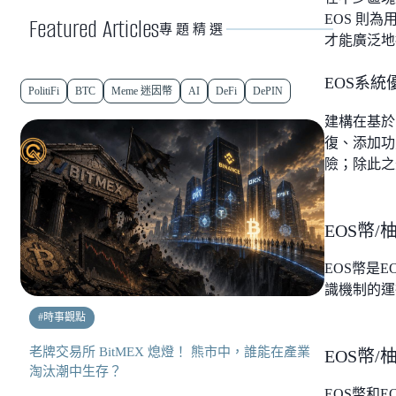
EOS 則
Featured Articles
專題精選
才能廣泛地
EOS系統
PolitiFi
BTC
Meme 迷因幣
AI
DeFi
DePIN
建構在基於
復、添加功
險；除此之
EOS幣
EOS幣是
識機制的運
#
時事觀點
老牌交易所 BitMEX 熄燈！ 熊市中，誰能在產業
EOS幣
淘汰潮中生存？
EOS幣和