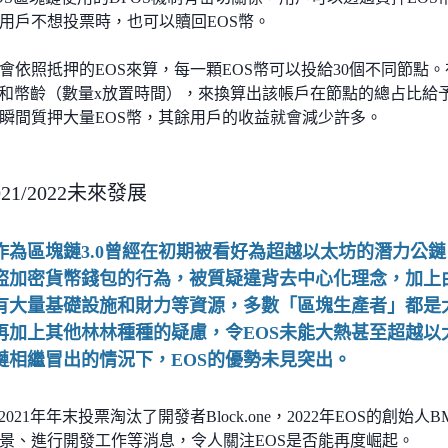
用戶不想投票時，也可以贖回EOS幣。
會依照抵押的EOS來算，每一顆EOS幣可以投給30個不同節點。
量和幣齡（數量x放置時間），來換算出該帳戶在節點的總占比給
瞬間質押大量EOS幣，其餘用戶的收益就會減少許多。
021/2022未來發展
S作為區塊鏈3.0曾經在初期被看好為超越以太坊的潛力公
盜加密貨幣錢包的行為，被質疑違背去中心化理念，加上
有大量基礎設施和財力等資源，多數「區塊生產者」都是
再加上其他林林種種的疑慮，令EOS未能大熱甚至超越以
鏈相繼冒出的情況下，EOS的優勢未見突出。
2021年年末投票淘汰了開發者Block.one，2022年EOS的創
景、進行開發工作等消息，令人關注EOS是否能再度崛起。