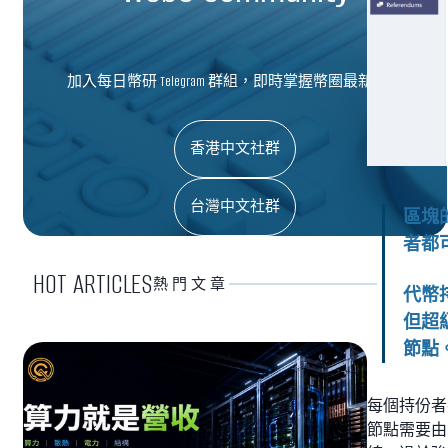
加入每日幣研 Telegram 群組，即時掌握幣圈最新資訊
香港中文社群
台灣中文社群
區塊
者都
HOT ARTICLES
熱門文章
代幣
但超
節點
每個持份者
節點需要由