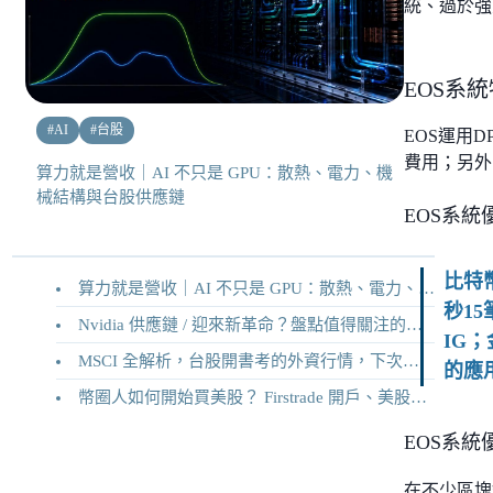
統、過於強
EOS系
#
AI
#
台股
EOS運用
費用；另外
算力就是營收｜AI 不只是 GPU：散熱、電力、機
械結構與台股供應鏈
EOS系統
比特
算力就是營收｜AI 不只是 GPU：散熱、電力、機械結構與台股供應鏈
秒1
Nvidia 供應鏈 / 迎來新革命？盤點值得關注的二十家供應鏈企業
IG；
MSCI 全解析，台股開書考的外資行情，下次調整你準備好了嗎？
的應
幣圈人如何開始買美股？ Firstrade 開戶、美股交易機制完整教學
EOS系統
在不少區塊