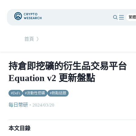
首頁
〉
持倉即挖礦的衍生品交易平台
Equation v2 更新盤點
#
DeFi
#
流動性挖礦
#
熱點話題
每日幣研
・
2024/03/20
本文目錄