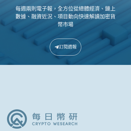
每週兩則電子報，全方位從總體經濟、鏈上
數據、融資近況、項目動向快速解讀加密貨
幣市場
訂閱週報