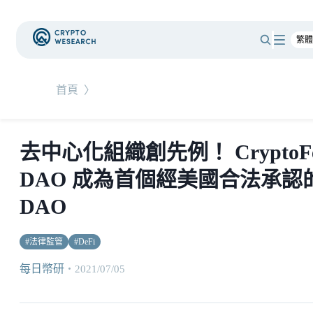
首頁
〉
去中心化組織創先例！ CryptoF
DAO 成為首個經美國合法承認
DAO
#
法律監管
#
DeFi
每日幣研
・
2021/07/05