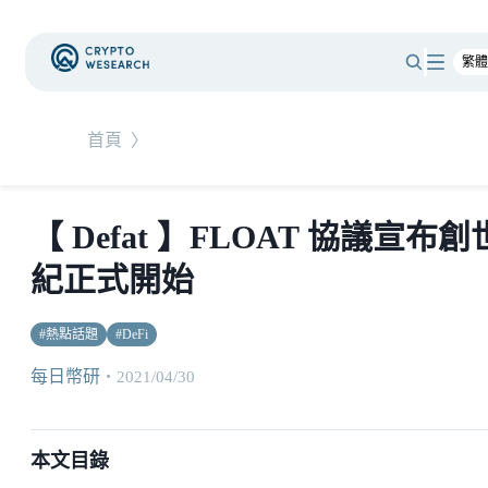
首頁
〉
【 Defat 】FLOAT 協議宣布創
紀正式開始
#
熱點話題
#
DeFi
每日幣研
・
2021/04/30
本文目錄