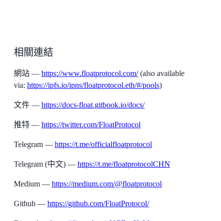
相關連結
網站 —
https://www.floatprotocol.com/
(also available
via:
https://ipfs.io/ipns/floatprotocol.eth/#/pools
)
文件
—
https://docs-float.gitbook.io/docs/
推特 —
https://twitter.com/FloatProtocol
Telegram —
https://t.me/officialfloatprotocol‌
Telegram (中文) —
https://t.me/floatprotocolCHN
Medium —
https://medium.com/@floatprotocol
Github —
https://github.com/FloatProtocol/