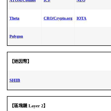
ATOM/Cosmos
ICP
NEO
Theta
CRO/Crypto.org
IOTA
Polygon
【迷因幣】
SHIB
【區塊鏈 Layer 2】