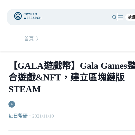
首頁
〉
【GALA遊戲幣】Gala Games
合遊戲&NFT，建立區塊鏈版
STEAM
#
每日幣研
・
2021/11/10