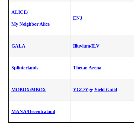
ALICE/
ENJ
My Neighbor Alice
GALA
Illuvium/ILV
Splinterlands
Thetan Arena
MOBOX/MBOX
YGG/Ygg Yield Guild
MANA/Decentraland