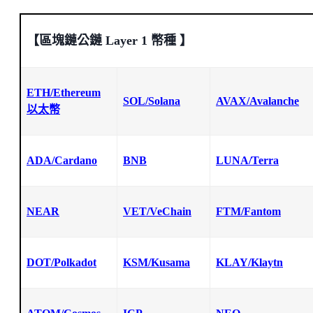
【區塊鏈公鏈 Layer 1 幣種 】
ETH/Ethereum
SOL/Solana
AVAX/Avalanche
以太幣
ADA/Cardano
BNB
LUNA/Terra
NEAR
VET/VeChain
FTM/Fantom
DOT/Polkadot
KSM/Kusama
KLAY/Klaytn