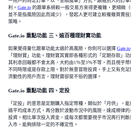
一用戶的特定訂單，以「坐順風車」方式，跟隨別人的訂單
利。
Gate.io
的跟單系統較一般交易方來得更複雜，更細緻（
並不是指風險因此而減少），發起人更可建立較複雜買賣投
策略。
Gate.io 重點功能 三、逾百種理財寶功能
如果覺得量化跟單功能太過於高風險，你則可以選擇
Gate.io
「理財寶」功能。理財寶其實即各種形式的「定期存款」功
其利息回報都不會太高，大約由1％至3％不等，而且視乎幣
不同時限或是存款上限。對於無意冒險投資，手上又有充足
流動性的用戶而言，理財寶卻是不俗的選擇。
Gate.io 重點功能 四、定投
「定投」的意思是定期購入指定幣種，類似於「月供」，能
過平均成本方式，再分散於波動市況中的風險，達成規律的
投資。相比單次投入資金，或每次都需要視乎市況再行判斷
入市，能夠排除一定的不確定性。