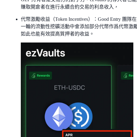
賺取開倉者在進行永續合約交易的利息收入，
代幣激勵收益（Token Incentives）：Good Entry 團隊
一輪的流動性挖礦活動中會添加部分代幣作爲代幣激
如此也能有效提高質押者的收益。