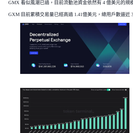
GMX 看似風潮已過，目前流動池資金依然有 4 億美元的規
GXM 目前累積交易量已經高過 1.41億美元，總用戶數逼近 3