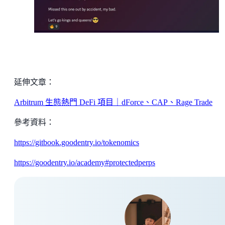
延伸文章：
Arbitrum 生態熱門 DeFi 項目｜dForce、CAP、Rage Trade
參考資料：
https://gitbook.goodentry.io/tokenomics
https://goodentry.io/academy#protectedperps