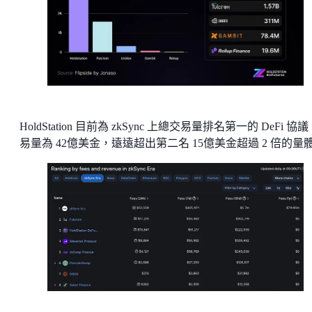
HoldStation 目前為 zkSync 上總交易量排名第一的 DeFi 協
易量為 42億美金，遠遠超出第二名 15億美金超過 2 倍的量