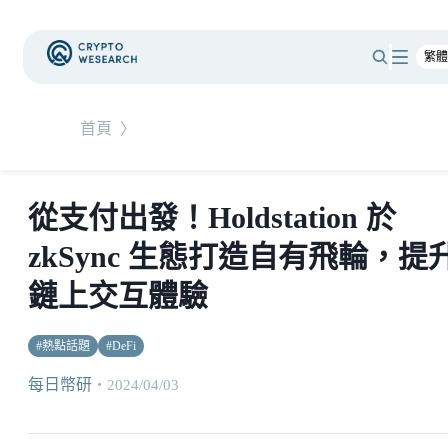
首頁
〉
從支付出發！Holdstation 於
zkSync 生態打造自有飛輪，提
鏈上交互體驗
#
熱點話題
#
DeFi
每日幣研
・
2024/04/03