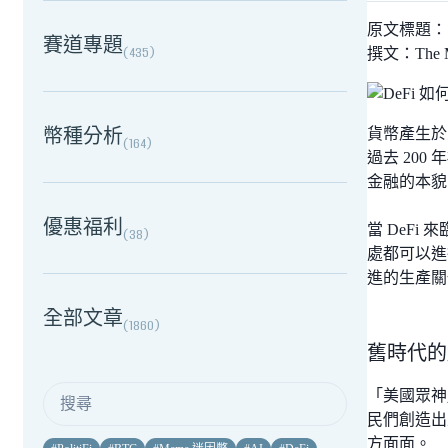
原文標題：
賽道專題
(
435
)
撰文：The M
幣種分析
貨幣產生於
(
164
)
過去 20
金融的本貌
優惠福利
當 DeF
(
38
)
處都可以進
進的生產關
全部文章
(
1860
)
舊時代的
「美國眾神
民們創造出
方面面。