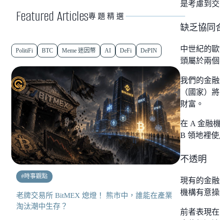
是考慮到交
Featured Articles
專題精選
缺乏協同
中世紀的歐
PolitiFi
BTC
Meme 迷因幣
AI
DeFi
DePIN
頭屬於兩個
我們的金融
（國家）將
財富。
在 A 金
B 領地裡
不透明
#
時事觀點
現有的金融
機構有意操
老牌交易所 BitMEX 熄燈！ 熊市中，誰能在產業
淘汰潮中生存？
前者表現在