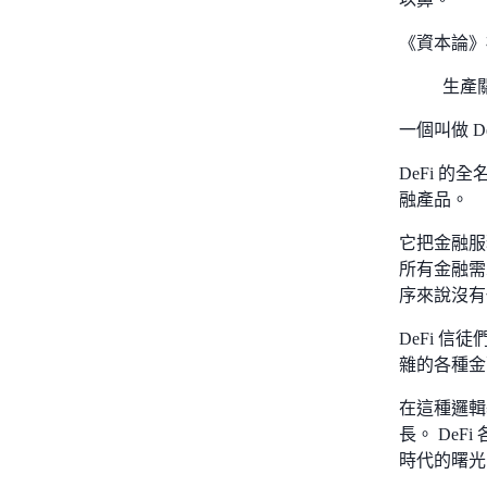
《資本論》
生產
一個叫做 
DeFi 的
融產品。
它把金融服
所有金融需
序來說沒有
DeFi 
雜的各種金
在這種邏輯
長。 De
時代的曙光