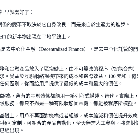
裡早就寫好了：
關係的變革不取決於它自身改良，而是來自於生產力的進步。
DeFi 的新事物出現在了地平線上。
全名是去中心化金融（Decentralized Finance），是去中心
務和金融產品放入了區塊鏈上，由不可篡改的程序（智能合約）
求。受益於互聯網絡規模帶來的成本和邊際效益，100 元和 1 
任何區別，從而給用戶提供了最低的成本和最大的價值。
信徒們認為，舊有的金融體係都能用一系列程式描述、替代。實際上
融服務，都只不過是一種有限狀態圖靈機，都能被程序所模擬。
基礎上，用戶不再面對機構或者組織，成本縮減和價值提升效應
Fi 各類可定制、可組合的產品自動化，全天無需人工參與，將會
已經出現。