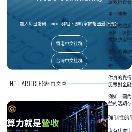
讓我們看看
單一壟斷
加入每日幣研 Telegram 群組，即時掌握幣圈最新資訊
在金融體系
不同，這些
求來決定借
香港中文社群
舊神的神諭
僧侶們以「
台灣中文社群
較。
你真的覺得
HOT ARTICLES
熱門文章
民眾對金融
例如，國內
益的活期存
強制性的
沒有什麼比