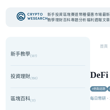
新手
投資
區塊
賽道
幣種
優惠
市場
最新
教學
理財
百科
專題
分析
福利
週報
文章
NEW EVENT
最新活動
首頁
新手教學
(
127
)
De
投資理財
(
150
)
#
熱點話題
區塊百科
每日幣研
・
(
77
)