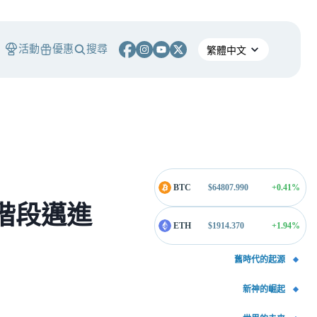
活動
優惠
搜尋
BTC
$
64807.990
+0.41
%
個階段邁進
ETH
$
1914.370
+1.94
%
舊時代的起源
新神的崛起