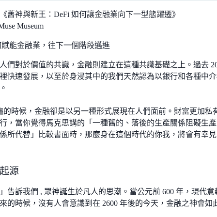
《舊神與新王：DeFi 如何讓金融業向下一型態躍遷》
use Museum
人們對於價值的共識，金融則建立在這種共識基礎之上。過去 20
0 年裡快速發展，以至於身浸其中的我們天然認為以銀行和各種中
。
i 來臨的時候，金融卻是以另一種形式展現在人們面前。財富更加
行，當你覺得馬克思講的「一種舊的、落後的生產關係阻礙生產力
係所代替」比較書面時，那麼身在這個時代的你我，將會有幸見
起源
」告訴我們 , 眾神誕生於凡人的思潮。當公元前 600 年，現
來的時候，沒有人會意識到在 2600 年後的今天，金融之神會