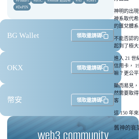
#
PolitiFi
#
BTC
#
Meme 迷因幣
#
AI
#
DeFi
#
DePIN
神明的出現
神系取代希
的匯兌體系
BG Wallet
領取邀請碼
不能否認的
起到了極大
進入 21
信用卡， 1
OKX
領取邀請碼
嘛？更公平
顯而易見，
然需要取得
幣安
領取邀請碼
客
這 150
舊神的衰
web3 community