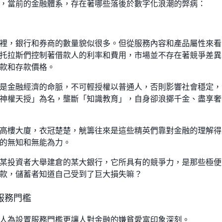
，當前的金融體系，存在著哪些落後於數字化浪潮的弊病：
裡，銀行和券商的數量貌似很多。但從服務內容和產品屬性來看
托拉斯們控制著借款人的利率和費用，市場並不存在著競爭差異
款和存款價格。
是金融經濟的命脈，不可輕授權以普通人，否則影響社會穩定，
神權天授」為名，壟斷「知識教育」，自身卻浪擲千金、盡享奢
高樓大廈，衣冠楚楚，觥籌往來是這些精英們靠對金融的理解得
的無知和無能為力。
某投資者大舉建倉的某大銀行，它所具有的競爭力，是那些極便
款，儲蓄者知道自己受到了巨大損失嘛？
服務門檻
人為設置服務門檻更讓人對金融的嫌貧愛富印象深刻。