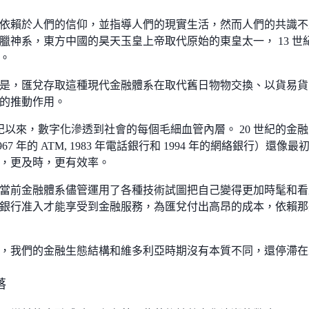
依賴於人們的信仰，並指導人們的現實生活，然而人們的共識不
臘神系，東方中國的昊天玉皇上帝取代原始的東皇太一， 13 
。
是，匯兌存取這種現代金融體系在取代舊日物物交換、以貨易貨
的推動作用。
 世紀以來，數字化滲透到社會的每個毛細血管內層。 20 世紀的金融
967 年的 ATM, 1983 年電話銀行和 1994 年的網絡銀行）
，更及時，更有效率。
當前金融體系儘管運用了各種技術試圖把自己變得更加時髦和看
銀行准入才能享受到金融服務，為匯兌付出高昂的成本，依賴那
 年來，我們的金融生態結構和維多利亞時期沒有本質不同，還停滯
落