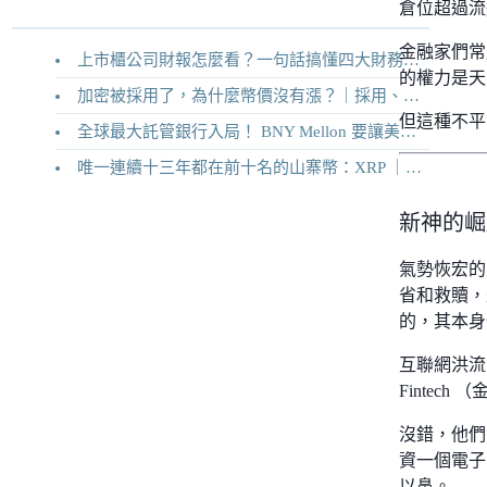
倉位超過流
金融家們常
上市櫃公司財報怎麼看？一句話搞懂四大財務報表
的權力是天
加密被採用了，為什麼幣價沒有漲？｜採用、收入與代幣價值捕獲
但這種不平
全球最大託管銀行入局！ BNY Mellon 要讓美債交易 24/7 不打烊
唯一連續十三年都在前十名的山寨幣：XRP ｜Ripple 2026 介紹
新神的崛
氣勢恢宏的
省和救贖，
的，其本身
互聯網洪流
Finte
沒錯，他們
資一個電子
以鼻。