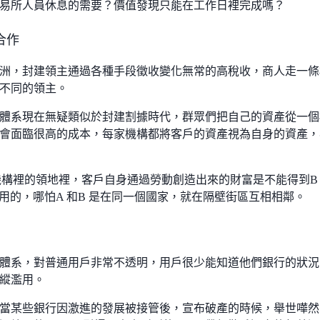
易所人員休息的需要？價值發現只能在工作日裡完成嗎？
合作
洲，封建領主通過各種手段徵收變化無常的高稅收，商人走一條
不同的領主。
體系現在無疑類似於封建割據時代，群眾們把自己的資產從一個
會面臨很高的成本，每家機構都將客戶的資產視為自身的資產，
融機構裡的領地裡，客戶自身通過勞動創造出來的財富是不能得到B
使用的，哪怕A 和B 是在同一個國家，就在隔壁街區互相相鄰。
體系，對普通用戶非常不透明，用戶很少能知道他們銀行的狀況
縱濫用。
當某些銀行因激進的發展被接管後，宣布破產的時候，舉世嘩然；