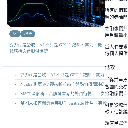
所有的借和
應的券商開
金融家們無
#
AI
#
台股
用戶體量小
算力就是營收｜AI 不只是 GPU：散熱、電力、機
當人們要求
械結構與台股供應鏈
每個人提供
低效
算力就是營收｜AI 不只是 GPU：散熱、電力、機械結構與台股供應鏈
「從前車馬
Nvidia 供應鏈 / 迎來新革命？盤點值得關注的二十家供應鏈企業
各國的交易
金融家們自
MSCI 全解析，台股開書考的外資行情，下次調整你準備好了嗎？
幣圈人如何開始買美股？ Firstrade 開戶、美股交易機制完整教學
可是從歐洲
款，估計錢
還有民眾們