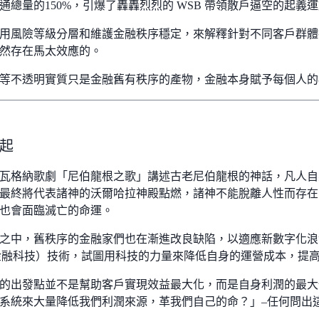
通總量的150%，引爆了轟轟烈烈的 WSB 帶領散戶逼空的起義
用風險等級分層和維護金融秩序穩定，來解釋針對不同客戶群體
然存在馬太效應的。
等不透明實質只是金融舊有秩序的產物，金融本身賦予每個人的
起
瓦格納歌劇「尼伯龍根之歌」講述古老尼伯龍根的神話，凡人自
最終將代表諸神的沃爾哈拉神殿點燃，諸神不能脫離人性而存在
也會面臨滅亡的命運。
之中，舊秩序的金融家們也在漸進改良缺陷，以適應新數字化浪
ch （金融科技）技術，試圖用科技的力量來降低自身的運營成本，
的出發點並不是幫助客戶實現效益最大化，而是自身利潤的最大
系統來大量降低我們利潤來源，革我們自己的命？」–任何問出