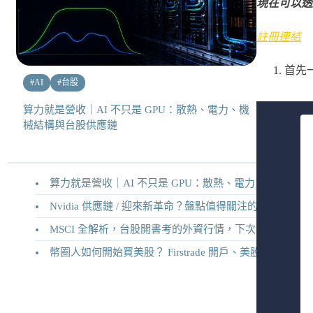
現在可以透過
註冊連結
首先
#
AI
#
台股
算力就是營收｜AI 不只是 GPU：散熱、電力、機
械結構與台股供應鏈
算力就是營收｜AI 不只是 GPU：散熱、電力、機械結構與台股供應鏈
Nvidia 供應鏈 / 迎來新革命？盤點值得關注的二十家供應鏈企業
MSCI 全解析，台股開書考的外資行情，下次調整你準備好了嗎？
幣圈人如何開始買美股？ Firstrade 開戶、美股交易機制完整教學