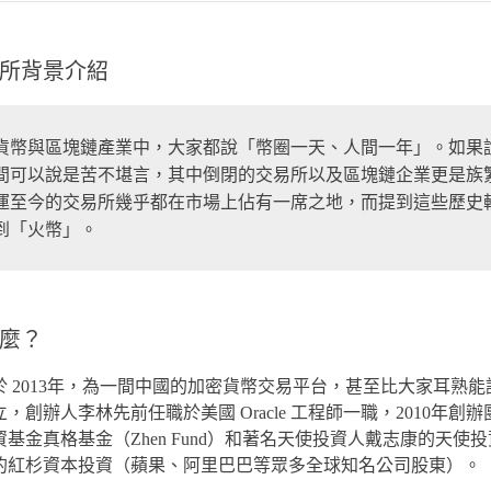
所背景介紹
貨幣與區塊鏈產業中，大家都說「幣圈一天、人間一年」。如果說回想起
間可以說是苦不堪言，其中倒閉的交易所以及區塊鏈企業更是族
運至今的交易所幾乎都在市場上佔有一席之地，而提到這些歷史
到「火幣」。
麼？
於 2013年，為一間中國的加密貨幣交易平台，甚至比大家耳熟
立，創辦人李林先前任職於美國 Oracle 工程師一職，2010年
資基金真格基金（Zhen Fund）和著名天使投資人戴志康的天
的紅杉資本投資（蘋果、阿里巴巴等眾多全球知名公司股東）。