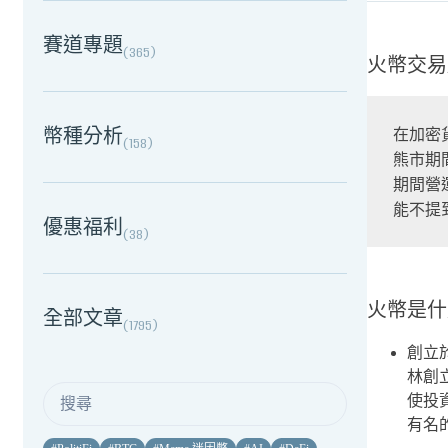
賽道專題
(
365
)
火幣交易
幣種分析
在加密
(
158
)
熊市期
期間營
能不提
優惠福利
(
38
)
火幣是什
全部文章
(
1795
)
創立
林創
使投
有名