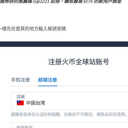
幣研的推薦碼 zxje2223 註冊，賺取最高 $170 的新用戶獎金
一樣先在首頁的地方輸入帳號密碼