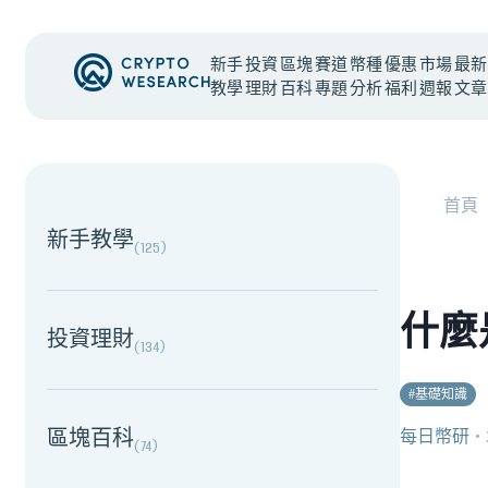
新手
投資
區塊
賽道
幣種
優惠
市場
最新
教學
理財
百科
專題
分析
福利
週報
文章
NEW EVENT
最新活動
首頁
新手教學
(
125
)
什麼
投資理財
(
134
)
#
基礎知識
區塊百科
每日幣研
・
(
74
)