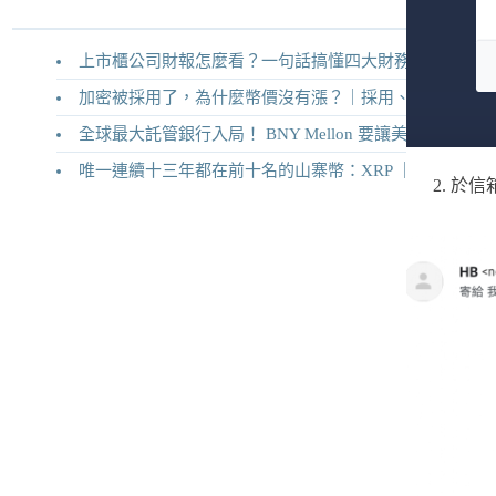
上市櫃公司財報怎麼看？一句話搞懂四大財務報表
加密被採用了，為什麼幣價沒有漲？｜採用、收入與代幣價值捕獲
全球最大託管銀行入局！ BNY Mellon 要讓美債交易 24/7 不打烊
唯一連續十三年都在前十名的山寨幣：XRP ｜Ripple 2026 介紹
於信