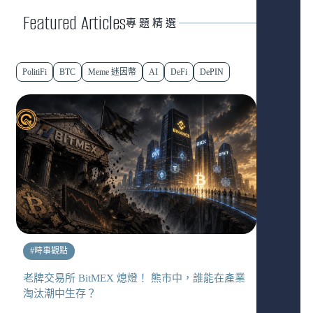
Featured Articles
專題精選
PolitiFi
BTC
Meme 迷因幣
AI
DeFi
DePIN
#
時事觀點
老牌交易所 BitMEX 熄燈！ 熊市中，誰能在產業
淘汰潮中生存？