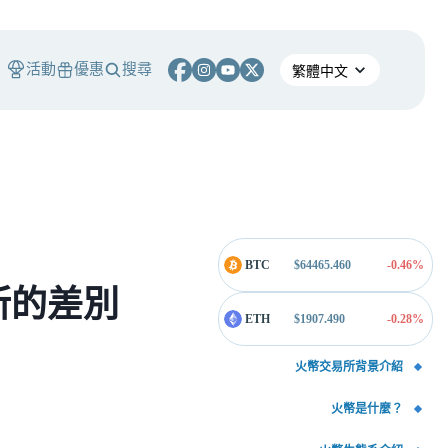
活動
優惠
搜尋
BTC
$
64465.460
-0.46
%
所的差別
ETH
$
1907.490
-0.28
%
火幣交易所背景介紹
火幣是什麼？