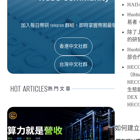
HAD
Huo
易者
加入每日幣研 Telegram 群組，即時掌握幣圈最新資訊
除了
的研
香港中文社群
Huo
部合作
台灣中文社群
HEC
（Bi
HEC
HOT ARTICLES
熱門文章
生態鏈
DEX
HEC
如何建立