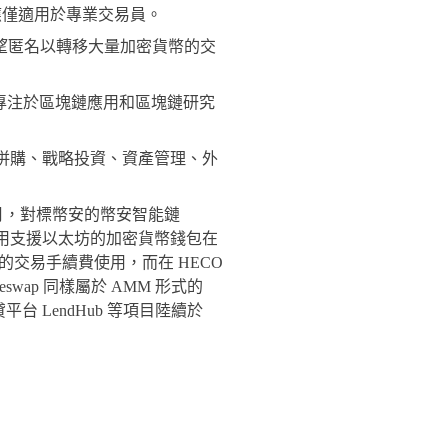
務應僅適用於專業交易員。
於希望匿名以轉移大量加密貨幣的交
專注於區塊鏈應用和區塊鏈研究
含戰略併購、戰略投資、資產管理、外
0年12月，對標幣安的幣安智能鏈
以輕鬆使用支援以太坊的加密貨幣錢包在
上的交易手續費使用，而在 HECO
keswap 同樣屬於 AMM 形式的
、借貸平台 LendHub 等項目陸續於