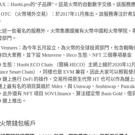
AX：Huobi.pro的“子品牌”。這是火幣的自動數字交換。該服
bi OTC （火幣場外交易）：於2017年11月推出。該服務專注
。
上述一些著名的服務外，火幣集團還擁有火幣中國和火幣學院，
發部門。
bi Ventures：為今年五月設立，為火幣的全球投資部門，包
四大業務，並下設 Metaverse、Heco 生態、NFT 三個專項基金
O 生態：Huobi ECO Chain （簡稱 HECO）主網上線於202
nance Smart Chain），同樣也是 EVM 兼容，因此大家可
O 鏈上進行 DeFi 的操作，交易所得原生代幣 HT 也可以作為鏈
上最有名的項目莫過於 Mdex，與 Uniswap、Sushiswap、Panca
，此外還有 NFT 項目 SOVI.finance、算法穩定幣 Basis Gold
O 鏈上推出。
火幣錢包帳戶