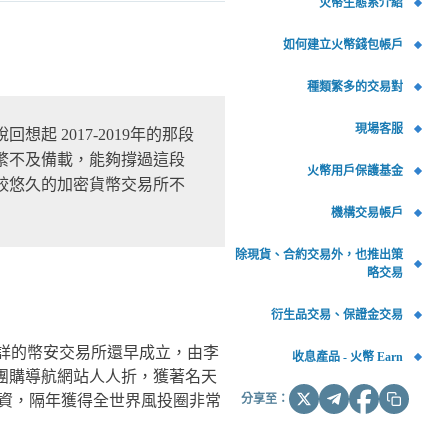
火幣生態系介紹
如何建立火幣錢包帳戶
種類繁多的交易對
現場客服
 2017-2019年的那段
繁不及備載，能夠撐過這段
火幣用戶保護基金
較悠久的加密貨幣交易所不
機構交易帳戶
除現貨、合約交易外，也推出策
略交易
衍生品交易、保證金交易
能詳的幣安交易所還早成立，由李
收息產品 - 火幣 Earn
創辦團購導航網站人人折，獲著名天
分享至：
使投資，隔年獲得全世界風投圈非常