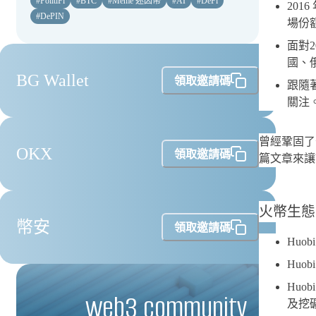
#
PolitiFi
#
BTC
#
Meme 迷因幣
#
AI
#
DeFi
20
#
DePIN
場份
面對
國、
BG Wallet
領取邀請碼
跟隨著
關注
曾經鞏固了
OKX
領取邀請碼
篇文章來讓
火幣生態
幣安
領取邀請碼
Huo
Huo
Huo
web3 community
及挖