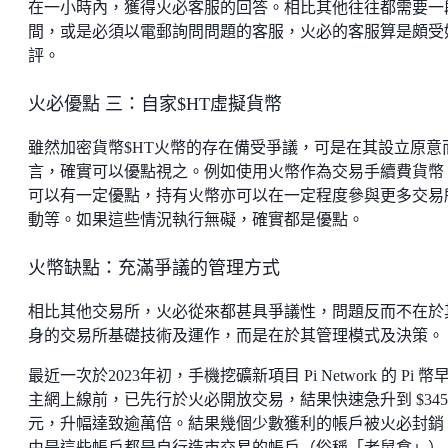
在一小時內，獲得火必客服的回答。相比其他往往都需要一
間，或是必須以電郵詢問問題的客服，火必的客服算是頗受
評。
火必優點 三：自家$HT虛擬貨幣
雖然加密貨幣$HT火幣的存在備受爭議，可是在其設立原意
言，確實可以優點視之。例如使用火幣作為交易手續費貨幣
可以有一定優點，持有火幣亦可以在一定程度參與更多交易
動等。如果這些情況執行無礙，確實都是優點。
火幣缺點：充滿爭議的管理方式
相比其他交易所，火必從來都甚具爭議性，問題反而不在於
身的交易所基礎技術及運作，而是在於其管理模式及決策。
最近一次於2023年初，手機挖礦新項目 Pi Network 的 Pi 幣
主網上線前，已先行於火必開放交易，結果快速急升到 $345
元，升幅達致逾萬倍。結果幾個少數獲利的帳戶被火必封銷
由是這些帳戶都是自行造市交易的帳戶（俗稱「老鼠倉」）