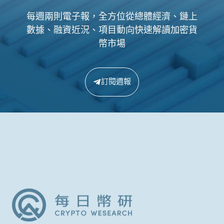
每週兩則電子報，全方位從總體經濟、鏈上
數據、融資近況、項目動向快速解讀加密貨
幣市場
訂閱週報