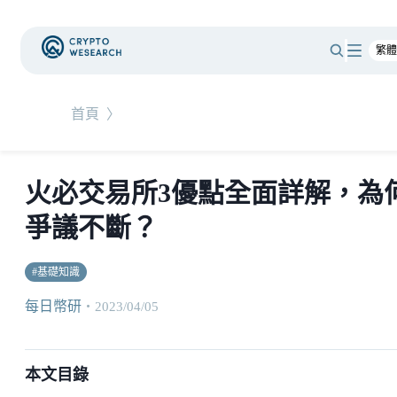
首頁
〉
火必交易所3優點全面詳解，為
爭議不斷？
#
基礎知識
每日幣研
・
2023/04/05
本文目錄