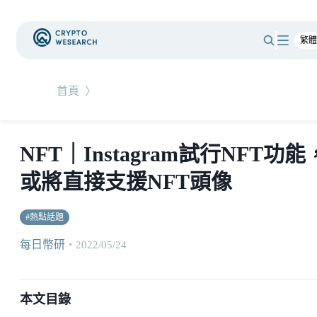
首頁
〉
NFT｜Instagram試行NFT功能
或將直接支援NFT頭像
#
熱點話題
每日幣研
・
2022/05/24
本文目錄