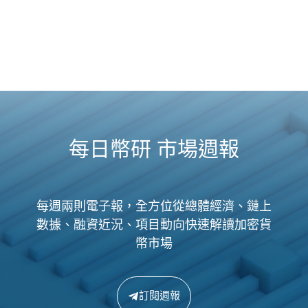
每日幣研 市場週報
每週兩則電子報，全方位從總體經濟、鏈上
數據、融資近況、項目動向快速解讀加密貨
幣市場
訂閱週報