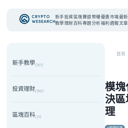
新手
投資
區塊
賽道
幣種
優惠
市場
最新
教學
理財
百科
專題
分析
福利
週報
文章
NEW EVENT
最新活動
首頁
新手教學
(
127
)
模塊化
投資理財
(
150
)
決區
理
區塊百科
(
77
)