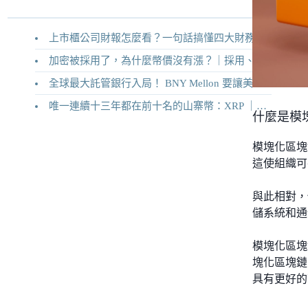
上市櫃公司財報怎麼看？一句話搞懂四大財務報表
加密被採用了，為什麼幣價沒有漲？｜採用、收入與代幣價值捕獲
全球最大託管銀行入局！ BNY Mellon 要讓美債交易 24/7 不打烊
唯一連續十三年都在前十名的山寨幣：XRP ｜Ripple 2026 介紹
什麼是模
模塊化區塊
這使組織可
與此相對，
儲系統和通
模塊化區塊
塊化區塊鏈
具有更好的