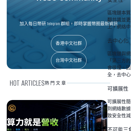
安全性
區塊鏈本質
翻共識並更
加入每日幣研 Telegram 群組，即時掌握幣圈最新資訊
上。網絡中
去中心化
香港中文社群
區塊鏈與網
台灣中文社群
「第三方的
會很慢。因
全，去中心
HOT ARTICLES
熱門文章
可擴展性
可擴展性簡
到網絡數據
致安全性減
不可能三