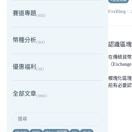
#
基礎知識
FoxBling
・
賽道專題
(
435
)
幣種分析
(
164
)
認識區塊
在傳統貨幣理
（Exchan
優惠福利
(
38
)
模塊化區塊
前有必要認
全部文章
(
1860
)