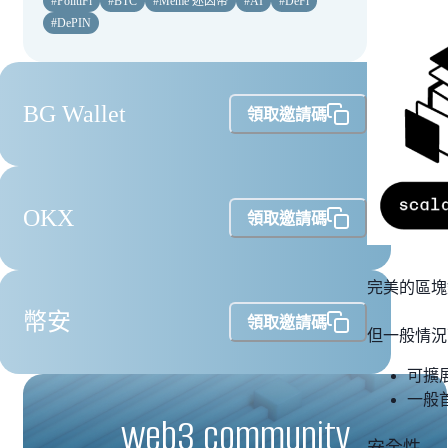
#
PolitiFi
#
BTC
#
Meme 迷因幣
#
AI
#
DeFi
#
DePIN
BG Wallet
領取邀請碼
OKX
領取邀請碼
完美的區塊
幣安
領取邀請碼
但一般情況
可擴
一般
web3 community