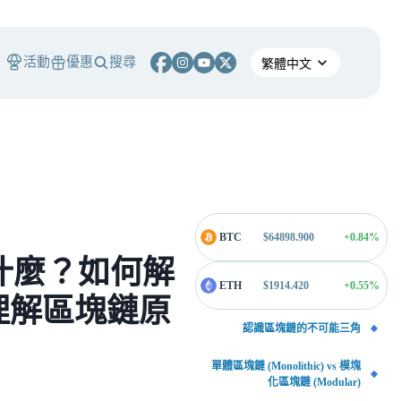
活動
優惠
搜尋
BTC
$
64898.900
+0.84
%
 是什麼？如何解
ETH
$
1914.420
+0.55
%
理解區塊鏈原
認識區塊鏈的不可能三角
單體區塊鏈 (Monolithic) vs 模塊
化區塊鏈 (Modular)