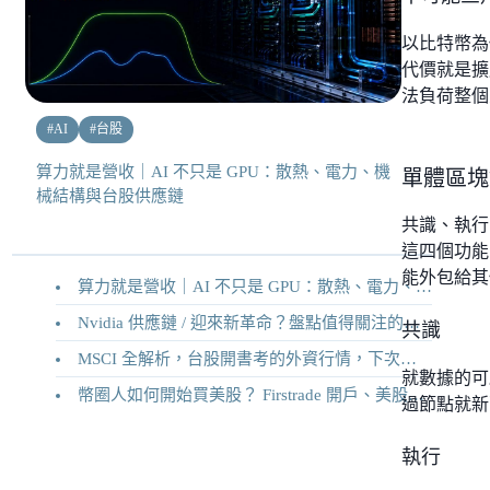
以比特幣為
代價就是擴展
法負荷整個
#
AI
#
台股
算力就是營收｜AI 不只是 GPU：散熱、電力、機
單體區塊鏈 
械結構與台股供應鏈
共識、執行
這四個功能
能外包給其
算力就是營收｜AI 不只是 GPU：散熱、電力、機械結構與台股供應鏈
Nvidia 供應鏈 / 迎來新革命？盤點值得關注的二十家供應鏈企業
共識
MSCI 全解析，台股開書考的外資行情，下次調整你準備好了嗎？
就數據的可
幣圈人如何開始買美股？ Firstrade 開戶、美股交易機制完整教學
過節點就新
執行