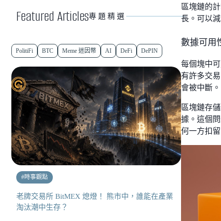
區塊鏈的計
Featured Articles
專題精選
長。可以減
數據可用
PolitiFi
BTC
Meme 迷因幣
AI
DeFi
DePIN
每個塊中可
有許多交易
會被中斷。
區塊鏈存儲
據。這個問
何一方扣留
#
時事觀點
老牌交易所 BitMEX 熄燈！ 熊市中，誰能在產業
淘汰潮中生存？