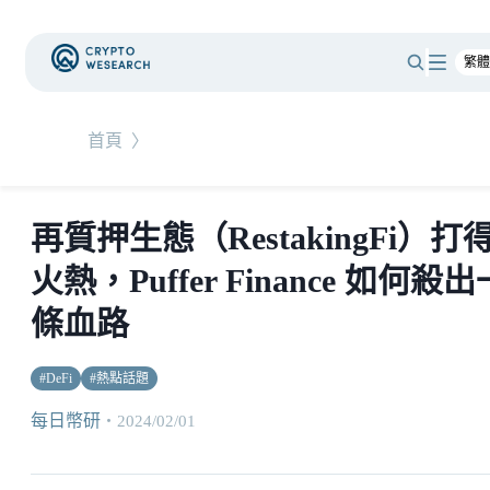
首頁
〉
再質押生態（RestakingFi）打
火熱，Puffer Finance 如何殺出
條血路
#
DeFi
#
熱點話題
每日幣研
・
2024/02/01