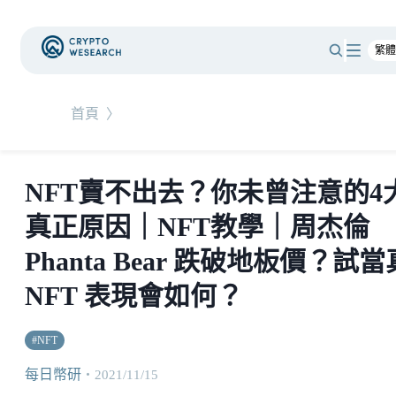
首頁
〉
NFT賣不出去？你未曾注意的4
真正原因｜NFT教學｜周杰倫
Phanta Bear 跌破地板價？試當
NFT 表現會如何？
#
NFT
每日幣研
・
2021/11/15