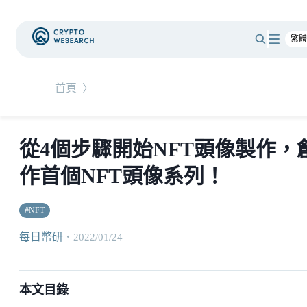
首頁
〉
從4個步驟開始NFT頭像製作，
作首個NFT頭像系列！
#
NFT
每日幣研
・
2022/01/24
本文目錄