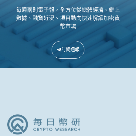
每週兩則電子報，全方位從總體經濟、鏈上
數據、融資近況、項目動向快速解讀加密貨
幣市場
訂閱週報