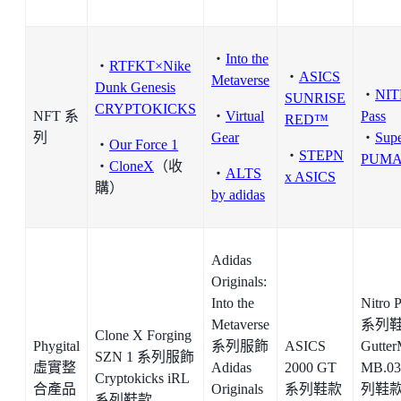
・
Into the
・
RTFKT×Nike
・
ASICS
Metaverse
Dunk Genesis
・
NI
SUNRISE
CRYPTOKICKS
NFT 系
・
Virtual
Pass
RED™
列
Gear
・
Sup
・
Our Force 1
・
STEPN
PUM
・
CloneX
（收
・
ALTS
x ASICS
購）
by adidas
Adidas
Originals:
Into the
Nitro 
Metaverse
系列
Clone X Forging
Phygital
系列服飾
ASICS
Gutter
SZN 1 系列服飾
虛實整
Adidas
2000 GT
MB.0
Cryptokicks iRL
合產品
Originals
系列鞋款
列鞋
系列鞋款