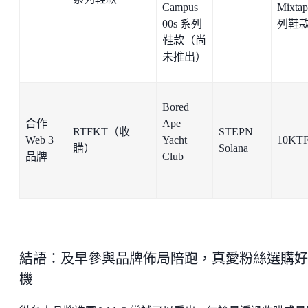
Campus
Mixta
00s 系列
列鞋
鞋款（尚
未推出）
Bored
合作
Ape
RTFKT（收
STEPN
Web 3
Yacht
10KT
購）
Solana
品牌
Club
結語：及早參與品牌佈局陪跑，真愛粉絲選購好
機