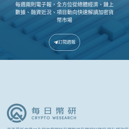
每週兩則電子報，全方位從總體經濟、鏈上
數據、融資近況、項目動向快速解讀加密貨
幣市場
訂閱週報