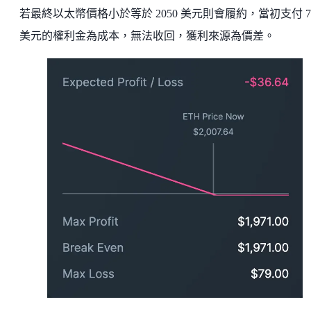
若最終以太幣價格小於等於 2050 美元則會履約，當初支付 78
美元的權利金為成本，無法收回，獲利來源為價差。