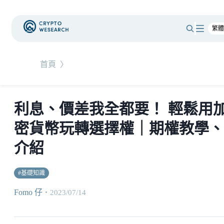
首頁
〉
利息、價差我全都要！ 輕鬆用
密貨幣玩轉選擇權｜期權教學、
介紹
#
基礎知識
Fomo 仔
・
2023/07/14