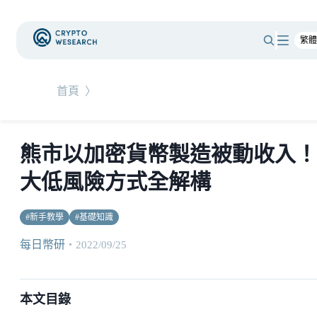
首頁
〉
熊市以加密貨幣製造被動收入！
大低風險方式全解構
#
新手教學
#
基礎知識
每日幣研
・
2022/09/25
本文目錄